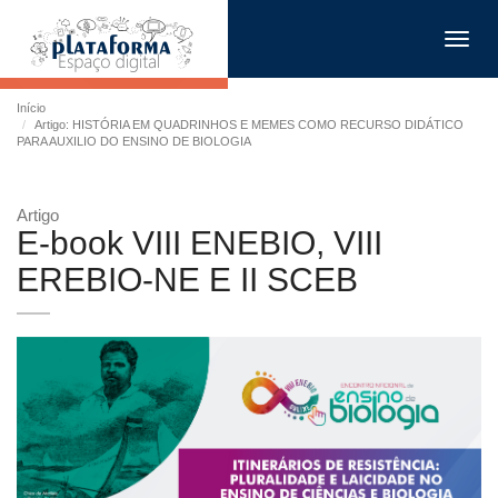
Toggl
navig
Início
Artigo: HISTÓRIA EM QUADRINHOS E MEMES COMO RECURSO DIDÁTICO
PARA AUXILIO DO ENSINO DE BIOLOGIA
Artigo
E-book VIII ENEBIO, VIII
EREBIO-NE E II SCEB