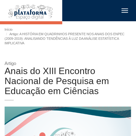
Toggl
navig
Início
Artigo: A HISTÓRIA EM QUADRINHOS PRESENTE NOS ANAIS DOS ENPEC
(2009-2019): ANALISANDO TENDÊNCIAS À LUZ DA ANÁLISE ESTATÍSTICA
IMPLICATIVA
Artigo
Anais do XIII Encontro
Nacional de Pesquisa em
Educação em Ciências