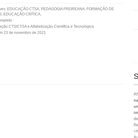
aves: EDUCAÇÃO CTSA, PEDAGOGIA FREIREANA, FORMAÇÃO DE
, EDUCAÇÃO CRÍTICA,
ompleto
ação CTS/CTSA e Alfabetização Científica e Tecnológica
em 23 de novembro de 2021
S
AN
na
um
im
de
Re
<h
Ac