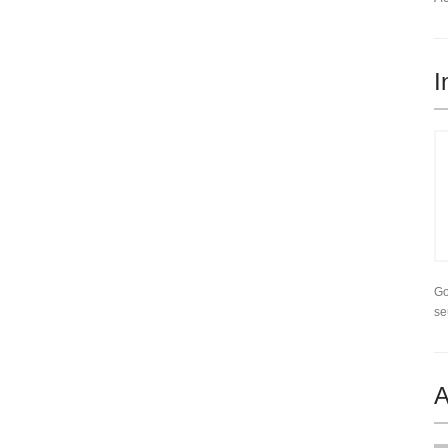
I
Go
se
A