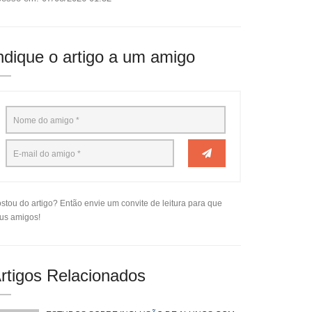
ndique o artigo a um amigo
stou do artigo? Então envie um convite de leitura para que
us amigos!
rtigos Relacionados