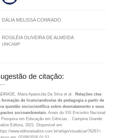
DÁLIA MELISSA CONRADO
ROSILÉIA OLIVEIRA DE ALMEIDA
UNICAMP
ugestão de citação:
DRADE, Maria Aparecida Da Silva et al..
Relações ctsa
 formação de licenciandos/as de pedagogia a partir de
a questão sociocientífica sobre desmatamento e seus
pactos socioambientais
. Anais do XIII Encontro Nacional
 Pesquisa em Educação em Ciências... Campina Grande:
alize Editora, 2021. Disponível em:
ttps://www.editorarealize.com.br/artigo/visualizar/76267>.
esso em: 07/08/2026 01:52