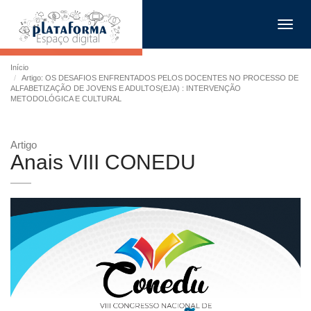
Toggl
navig
Início
Artigo: OS DESAFIOS ENFRENTADOS PELOS DOCENTES NO PROCESSO DE
ALFABETIZAÇÃO DE JOVENS E ADULTOS(EJA) : INTERVENÇÃO
METODOLÓGICA E CULTURAL
Artigo
Anais VIII CONEDU