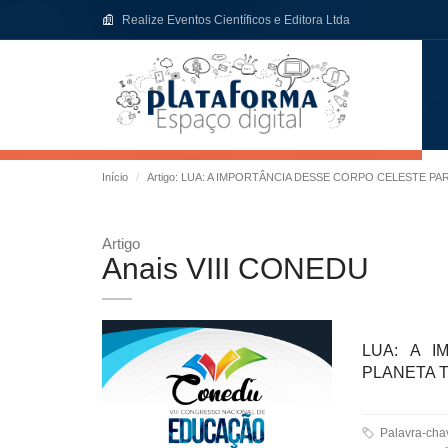
Realize Eventos Científicos e Editora Ltda
Início
Artigo: LUA: A IMPORTÂNCIA DESSE CORPO CELESTE PA
Artigo
Anais VIII CONEDU
LUA: A 
PLANETA 
Palavra-chaves