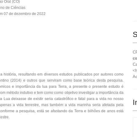
o Oral (CO)
ino de Ciências
em 07 de dezembro de 2022
S
CR
co
Ca
<h
 história, resultando em diversos estudos publicados por autores como
Ac
entino (2014) e outros que serviram como base teórica desta pesquisa.
micos e importância da lua para Terra, a presente o presente estudo é
a com método indutivo e tem como como objetivo investigar a importância da
 Lua deixasse de existir seria catastrófico e fatal para a vida no nosso
I
apenas a vida terrestre, mas também a vida marinha seria afetada pela
 conforme a pesquisa, está se afastando da Terra e bilhões de anos está
estre.