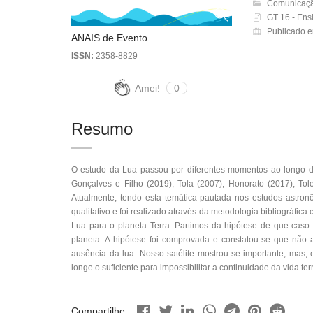
Comunicaçã
GT 16 - Ens
Publicado 
ANAIS de Evento
ISSN:
2358-8829
Amei!
0
Resumo
O estudo da Lua passou por diferentes momentos ao longo da
Gonçalves e Filho (2019), Tola (2007), Honorato (2017), Tol
Atualmente, tendo esta temática pautada nos estudos astronô
qualitativo e foi realizado através da metodologia bibliográfic
Lua para o planeta Terra. Partimos da hipótese de que caso a
planeta. A hipótese foi comprovada e constatou-se que não 
ausência da lua. Nosso satélite mostrou-se importante, mas,
longe o suficiente para impossibilitar a continuidade da vida terr
Compartilhe: