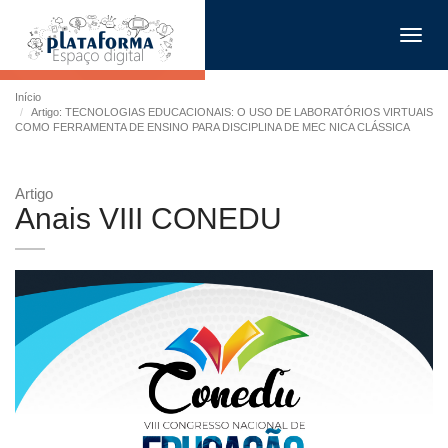
Toggl
navig
Início
Artigo: TECNOLOGIAS EDUCACIONAIS: O USO DE LABORATÓRIOS VIRTUAIS
COMO FERRAMENTA DE ENSINO PARA DISCIPLINA DE MEC NICA CLÁSSICA
Artigo
Anais VIII CONEDU