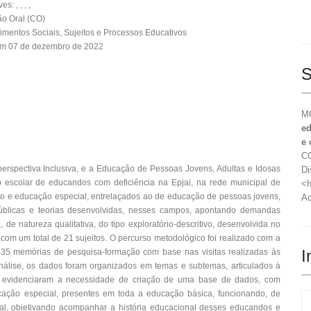
: , , , ,
o Oral (CO)
mentos Sociais, Sujeitos e Processos Educativos
em 07 de dezembro de 2022
S
MO
ed
e 
CO
 perspectiva Inclusiva, e a Educação de Pessoas Jovens, Adultas e Idosas
Di
o escolar de educandos com deficiência na Epjai, na rede municipal de
<h
são e educação especial, entrelaçados ao de educação de pessoas jovens,
Ac
 públicas e teorias desenvolvidas, nesses campos, apontando demandas
 de natureza qualitativa, do tipo exploratório-descritivo, desenvolvida no
com um total de 21 sujeitos. O percurso metodológico foi realizado com a
I
e 35 memórias de pesquisa-formação com base nas visitas realizadas às
e análise, os dados foram organizados em temas e subtemas, articulados à
os evidenciaram a necessidade de criação de uma base de dados, com
cação especial, presentes em toda a educação básica, funcionando, de
ial, objetivando acompanhar a história educacional desses educandos e