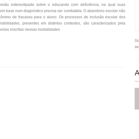
 visão estereotipada sobre o educando com deficiência, na qual suas
om base num diagnóstico precisa ser combatida. O abandono escolar não
nônimo de fracasso para o aluno. Os processos de inclusão escolar dos
isibilidades, presentes em distintos contextos, são caracterizados pela
norias inscritas nessas modalidades.
Go
se
A