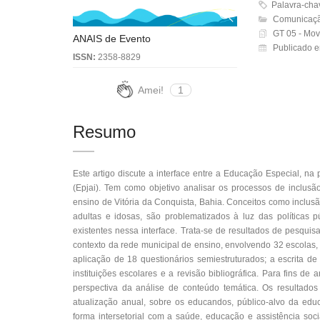
Palavra-chaves
Comunicaçã
GT 05 - Movi
ANAIS de Evento
Publicado 
ISSN:
2358-8829
Amei!
1
Resumo
Este artigo discute a interface entre a Educação Especial, na
(Epjai). Tem como objetivo analisar os processos de inclusã
ensino de Vitória da Conquista, Bahia. Conceitos como inclu
adultas e idosas, são problematizados à luz das políticas
existentes nessa interface. Trata-se de resultados de pesquisa,
contexto da rede municipal de ensino, envolvendo 32 escolas, 
aplicação de 18 questionários semiestruturados; a escrita d
instituições escolares e a revisão bibliográfica. Para fins d
perspectiva da análise de conteúdo temática. Os resultad
atualização anual, sobre os educandos, público-alvo da edu
forma intersetorial com a saúde, educação e assistência soc