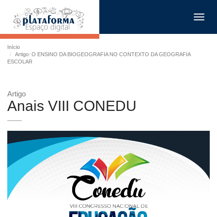
Toggl
navig
Início
Artigo: O ENSINO DA BIOGEOGRAFIA NO CONTEXTO DA GEOGRAFIA
ESCOLAR
Artigo
Anais VIII CONEDU