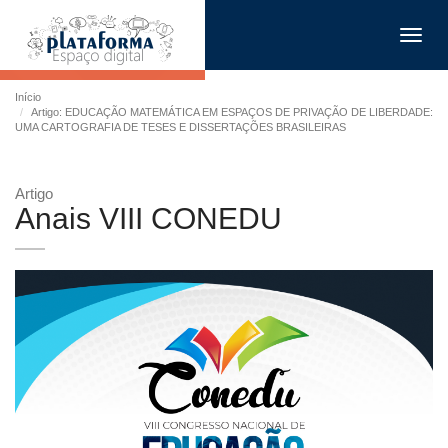
Toggl
navig
Início
Artigo: EDUCAÇÃO MATEMÁTICA EM ESPAÇOS DE PRIVAÇÃO DE LIBERDADE:
UMA CARTOGRAFIA DE TESES E DISSERTAÇÕES BRASILEIRAS
Artigo
Anais VIII CONEDU