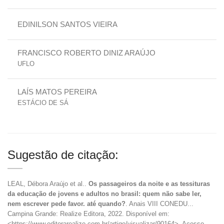
EDINILSON SANTOS VIEIRA
FRANCISCO ROBERTO DINIZ ARAÚJO
UFLO
LAÍS MATOS PEREIRA
ESTÁCIO DE SÁ
Sugestão de citação:
LEAL, Débora Araújo et al..
Os passageiros da noite e as tessituras
da educação de jovens e adultos no brasil: quem não sabe ler,
nem escrever pede favor. até quando?
. Anais VIII CONEDU...
Campina Grande: Realize Editora, 2022. Disponível em:
<https://www.editorarealize.com.br/artigo/visualizar/90164>. Acesso