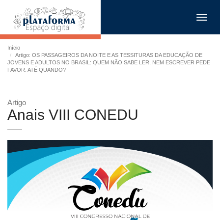
Toggl
navig
Início
Artigo: OS PASSAGEIROS DA NOITE E AS TESSITURAS DA EDUCAÇÃO DE
JOVENS E ADULTOS NO BRASIL: QUEM NÃO SABE LER, NEM ESCREVER PEDE
FAVOR. ATÉ QUANDO?
Artigo
Anais VIII CONEDU