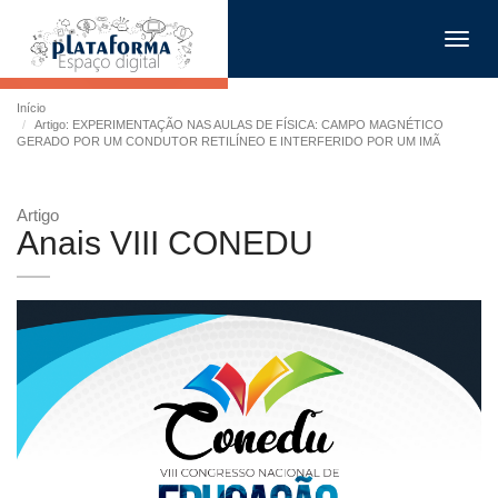
Toggl
navig
Início
Artigo: EXPERIMENTAÇÃO NAS AULAS DE FÍSICA: CAMPO MAGNÉTICO
GERADO POR UM CONDUTOR RETILÍNEO E INTERFERIDO POR UM IMÃ
Artigo
Anais VIII CONEDU