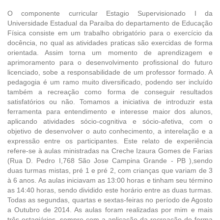
O componente curricular Estagio Supervisionado I da
Universidade Estadual da Paraíba do departamento de Educação
Física consiste em um trabalho obrigatório para o exercício da
docência, no qual as atividades praticas são exercidas de forma
orientada. Assim torna um momento de aprendizagem e
aprimoramento para o desenvolvimento profissional do futuro
licenciado, sobe a responsabilidade de um professor formado. A
pedagogia é um ramo muito diversificado, podendo ser incluído
também a recreação como forma de conseguir resultados
satisfatórios ou não. Tomamos a iniciativa de introduzir esta
ferramenta para entendimento e interesse maior dos alunos,
aplicando atividades sócio-cognitiva e sócio-afetiva, com o
objetivo de desenvolver o auto conhecimento, a interelação e a
expressão entre os participantes. Este relato de experiência
refere-se à aulas ministradas na Creche Izaura Gomes de Farias
(Rua D. Pedro I,768 São Jose Campina Grande - PB ),sendo
duas turmas mistas, pré 1 e pré 2, com crianças que variam de 3
à 6 anos. As aulas iniciavam as 13:00 horas e tinham seu término
as 14:40 horas, sendo dividido este horário entre as duas turmas.
Todas as segundas, quartas e sextas-feiras no período de Agosto
a Outubro de 2014. As aulas foram realizadas por mim e mais
três estagiários, sempre com a aplicação da recreação de forma