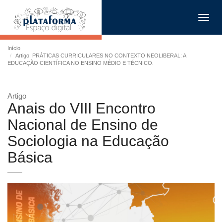
Toggl
navig
Início
Artigo: PRÁTICAS CURRICULARES NO CONTEXTO NEOLIBERAL: A
EDUCAÇÃO CIENTÍFICA NO ENSINO MÉDIO E TÉCNICO.
Artigo
Anais do VIII Encontro
Nacional de Ensino de
Sociologia na Educação
Básica