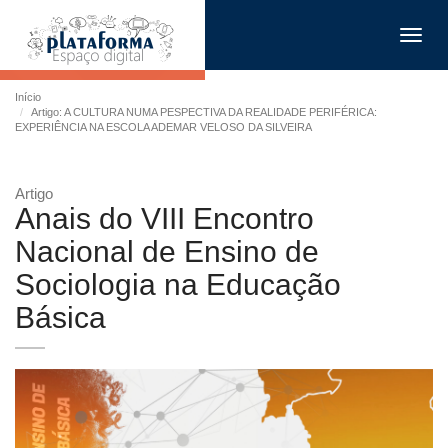
Toggl
navig
Início
Artigo: A CULTURA NUMA PESPECTIVA DA REALIDADE PERIFÉRICA:
EXPERIÊNCIA NA ESCOLA ADEMAR VELOSO DA SILVEIRA
Artigo
Anais do VIII Encontro
Nacional de Ensino de
Sociologia na Educação
Básica