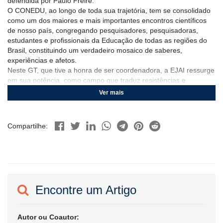
defendida por Paulo Freire.
O CONEDU, ao longo de toda sua trajetória, tem se consolidado
como um dos maiores e mais importantes encontros científicos
de nosso país, congregando pesquisadores, pesquisadoras,
estudantes e profissionais da Educação de todas as regiões do
Brasil, constituindo um verdadeiro mosaico de saberes,
experiências e afetos.
Neste GT, que tive a honra de ser coordenadora, a EJAI ressurge
em sua potência, como campo que traduz resistências e
esperanças, que denuncia desigualdades e anuncia caminhos de
Ver mais
emancipação. Os trabalhos aqui reunidos expressam o
compromisso ético e político de quem acredita que a educação é
um processo que se estende por toda a vida. Cada pesquisa,
Compartilhe:
cada relato, cada reflexão aqui compartilhada é testemunho da
luta por uma escola que reconheça as trajetórias interrompidas,
as vozes silenciadas e os saberes construídos na experiência.
Como coordenadora deste GT, pude testemunhar a boniteza das
trocas, a riqueza dos trabalhos e o vigor dos debates que se
estabeleceram. Foram encontros marcados pela escuta atenta,
Encontre um Artigo
pela amorosidade e pela convicção de que a educação de
Jovens, Adultos e Idosos é uma dimensão essencial da justiça
social. A pluralidade dos trabalhos submetidos, revelou a
Autor ou Coautor:
diversidade do Brasil e a vitalidade da EJAI em contextos