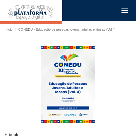
Toggl
navig
Início
CONEDU - Educação de pessoas jovens, adultas e idosas (Vol.4)
E-book