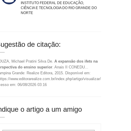
INSTITUTO FEDERAL DE EDUCAÇÃO,
CIÊNCIA E TECNOLOGIA DO RIO GRANDE DO
NORTE
ugestão de citação:
UZA, Michael Pratini Silva De.
A expansão dos ifets na
rspectiva do ensino superior
. Anais II CONEDU...
mpina Grande: Realize Editora, 2015. Disponível em:
ttps://www.editorarealize.com.br/index.php/artigo/visualizar/15135>.
esso em: 06/08/2026 03:16
ndique o artigo a um amigo