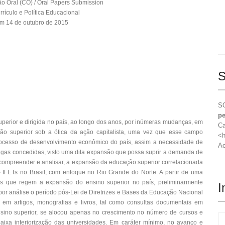
 Oral (CO) / Oral Papers Submission
rrículo e Política Educacional
m 14 de outubro de 2015
S
SO
pe
uperior e dirigida no país, ao longo dos anos, por inúmeras mudanças, em
Ca
ão superior sob a ótica da ação capitalista, uma vez que esse campo
<h
processo de desenvolvimento econômico do país, assim a necessidade de
Ac
as concedidas, visto uma dita expansão que possa suprir a demanda de
 compreender e analisar, a expansão da educação superior correlacionada
 IFETs no Brasil, com enfoque no Rio Grande do Norte. A partir de uma
ais que regem a expansão do ensino superior no país, preliminarmente
I
por análise o período pós-Lei de Diretrizes e Bases da Educação Nacional
s em artigos, monografias e livros, tal como consultas documentais em
nsino superior, se alocou apenas no crescimento no número de cursos e
aixa interiorização das universidades. Em caráter mínimo, no avanço e