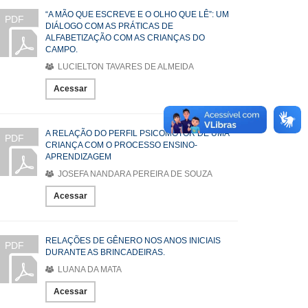
“A MÃO QUE ESCREVE E O OLHO QUE LÊ”: UM
PDF
DIÁLOGO COM AS PRÁTICAS DE
ALFABETIZAÇÃO COM AS CRIANÇAS DO
CAMPO.
LUCIELTON TAVARES DE ALMEIDA
Acessar
A RELAÇÃO DO PERFIL PSICOMOTOR DE UMA
PDF
CRIANÇA COM O PROCESSO ENSINO-
APRENDIZAGEM
JOSEFA NANDARA PEREIRA DE SOUZA
Acessar
RELAÇÕES DE GÊNERO NOS ANOS INICIAIS
PDF
DURANTE AS BRINCADEIRAS.
LUANA DA MATA
Acessar