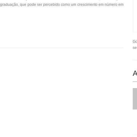
de graduação, que pode ser percebido como um crescimento em número em
Go
se
A