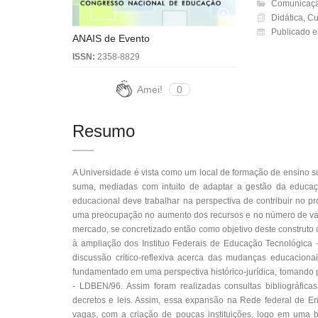
Comunicação
Didática, Cu
Publicado e
ANAIS de Evento
ISSN:
2358-8829
Amei!
0
Resumo
A Universidade é vista como um local de formação de ensino s
suma, mediadas com intuito de adaptar a gestão da educaç
educacional deve trabalhar na perspectiva de contribuir no 
uma preocupação no aumento dos recursos e no número de vag
mercado, se concretizado então como objetivo deste construto
à ampliação dos Instituo Federais de Educação Tecnológica -
discussão crítico-reflexiva acerca das mudanças educacion
fundamentado em uma perspectiva histórico-jurídica, tomando 
- LDBEN/96. Assim foram realizadas consultas bibliográfica
decretos e leis. Assim, essa expansão na Rede federal de E
vagas, com a criação de poucas instituições, logo em uma b