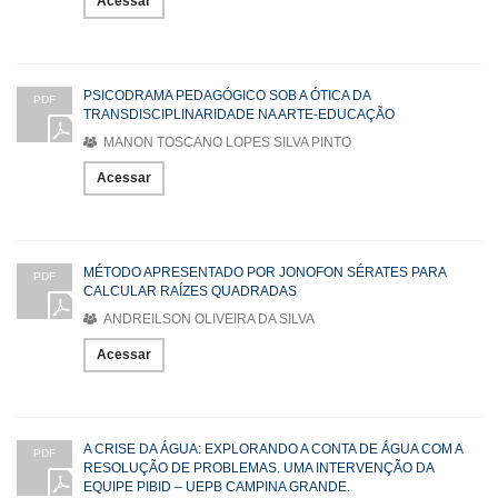
Acessar
PSICODRAMA PEDAGÓGICO SOB A ÓTICA DA
PDF
TRANSDISCIPLINARIDADE NA ARTE-EDUCAÇÃO
MANON TOSCANO LOPES SILVA PINTO
Acessar
MÉTODO APRESENTADO POR JONOFON SÉRATES PARA
PDF
CALCULAR RAÍZES QUADRADAS
ANDREILSON OLIVEIRA DA SILVA
Acessar
A CRISE DA ÁGUA: EXPLORANDO A CONTA DE ÁGUA COM A
PDF
RESOLUÇÃO DE PROBLEMAS. UMA INTERVENÇÃO DA
EQUIPE PIBID – UEPB CAMPINA GRANDE.