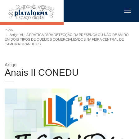
Toggl
navig
Início
Artigo: AULA PRÁTICA PARA DETECÇÃO DA PRESENÇA OU NÃO DE AMIDO
EM DOIS TIPOS DE QUEIJOS COMERCIALIZADOS NA FEIRA CENTRAL DE
CAMPINA GRANDE-PB
Artigo
Anais II CONEDU