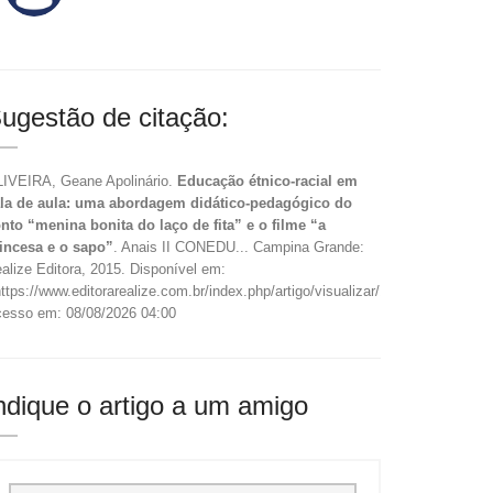
ugestão de citação:
IVEIRA, Geane Apolinário.
Educação étnico-racial em
la de aula: uma abordagem didático-pedagógico do
nto “menina bonita do laço de fita” e o filme “a
incesa e o sapo”
. Anais II CONEDU... Campina Grande:
alize Editora, 2015. Disponível em:
ttps://www.editorarealize.com.br/index.php/artigo/visualizar/15881>.
esso em: 08/08/2026 04:00
ndique o artigo a um amigo