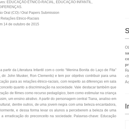
aves: EDUCAÇÃO ÉTNICO-RACIAL, EDUCAÇÃO INFANTIL,
DIFERENÇAS.
 Oral (CO) / Oral Papers Submission
Relações Etnico-Raciais
m 14 de outubro de 2015
S
OL
sa
co
pr
 partir da Literatura Infantil com o conto “Menina Bonita do Laço de Fita”
Re
 dir. John Musker, Ron Clements) e tem por objetivo contribuir para uma
<h
ação para as relações étnico-raciais, com respeito as diferenças em sala
Ac
preconceito quanto a discriminação na sociedade. Vale destacar também que
lização de filmes como recurso pedagógico, bem como estimular na criança
sim, um ensino atrativo. A partir do personagem central Tiana, analiso em
I
, cultural, dentre outros, de uma jovem negra com uma beleza encantadora,
iormente, e dessa forma levar os alunos a perceberem a beleza de uma
a a erradicação do preconceito na sociedade. Palavras-chave: Educação