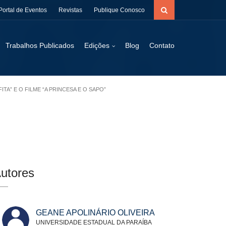
Portal de Eventos
Revistas
Publique Conosco
Trabalhos Publicados
Edições
Blog
Contato
A” E O FILME “A PRINCESA E O SAPO”
utores
GEANE APOLINÁRIO OLIVEIRA
UNIVERSIDADE ESTADUAL DA PARAÍBA