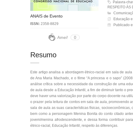
Palavra-ch
RESPEITO ÀS 
Comunicação
ANAIS de Evento
Educação e 
ISSN:
2358-8829
Publicado e
Amei!
0
Resumo
Este artigo analisa a abordagem étnico-racial em sala de aula a
de Ana Maria Machado, e o filme “A princesa e o sapo” (2008,
análise crítica sobre a necessidade da construção de uma educ
de aula desde a Educação Infantil, a fim de diminuir tanto o 
deve haver uma valorização por parte do corpo docente na uti
o prazer pela leitura de contos em sala de aula, promovendo as
sala de aula as suas características físicas, socioeconômicas
bem como a personagem Menina Bonita do conto citado anter
jovem/menina afrodescendente, e dessa forma contribuir par
étnico-racial, Educação Infantil, respeito às diferenças.