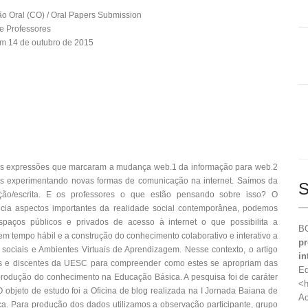
 Oral (CO) / Oral Papers Submission
 Professores
m 14 de outubro de 2015
as expressões que marcaram a mudança web.1 da informação para web.2
s experimentando novas formas de comunicação na internet. Saímos da
S
ração/escrita. E os professores o que estão pensando sobre isso? O
ncia aspectos importantes da realidade social contemporânea, podemos
aços públicos e privados de acesso à internet o que possibilita a
BO
 tempo hábil e a construção do conhecimento colaborativo e interativo a
pr
es sociais e Ambientes Virtuais de Aprendizagem. Nesse contexto, o artigo
in
es e discentes da UESC para compreender como estes se apropriam das
Ed
e produção do conhecimento na Educação Básica. A pesquisa foi de caráter
<h
 O objeto de estudo foi a Oficina de blog realizada na I Jornada Baiana de
Ac
 Para produção dos dados utilizamos a observação participante, grupo