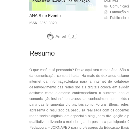
DIGITAIS
Comunicação
Formação de
ANAIS de Evento
Publicado e
ISSN:
2358-8829
Amei!
0
Resumo
O que você está pensando? Deixe aqui seu comentário! São 
da comunicação compartilhada. Há mais de dez anos estamo
internet da informação/leitura para a internet do colabo
desenvolvimento das redes sociais digitais coloca em evidê
destacar como elemento contemporâneo o aumento dos esp
comunicação instantânea, acesso ao conhecimento produzido em
partir das ferramentas digitas, tais como: Fóruns, Blogs, red
apresenta o resultado da pesquisa realizada com os docent
redes sociais digitais, em especial o blog , para divulgação 
qualitativo utilizando a metodologia da pesquisa participante.
Pedagogia – JORNAPED para professores da Educação Básica.