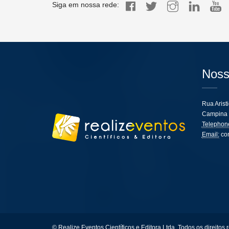
Siga em nossa rede:
Noss
Rua Arist
Campina 
Telephon
Email:
co
© Realize Eventos Científicos e Editora Ltda, Todos os direitos 