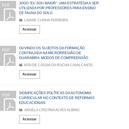
JOGO “EU SOU MAIOR”: UMA ESTRATÉGIA A SER
PDF
UTILIZADA POR PROFESSORES PARA ENSINO
DE FAUNA DO SOLO
LAIANE CUNHA FERREIRA
Acessar
OUVINDO OS SUJEITOS DA FORMAÇÃO
PDF
CONTINUADA NA MICRORREGIÃO DE
GUARABIRA: MODOS DE COMPREENSÃO
RITA DE CÁSSIA DA ROCHA CAVALCANTE
Acessar
SIGNIFICAÇÕES POLÍTICAS DA AUTONOMIA
PDF
CURRICULAR NO CONTEXTO DE REFORMAS
EDUCACIONAIS
ANGELA CRISTINA ALVES ALBINO
Acessar