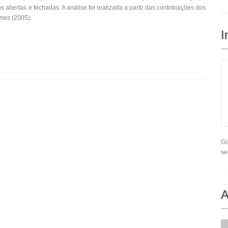
bertas e fechadas. A análise foi realizada a partir das contribuições dos
omes (2005).
I
Go
se
A