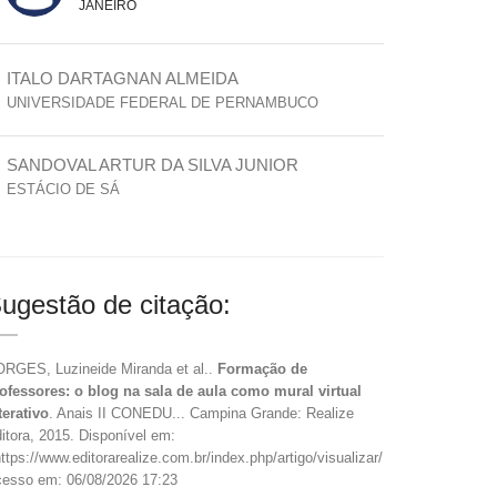
JANEIRO
ITALO DARTAGNAN ALMEIDA
UNIVERSIDADE FEDERAL DE PERNAMBUCO
SANDOVAL ARTUR DA SILVA JUNIOR
ESTÁCIO DE SÁ
ugestão de citação:
RGES, Luzineide Miranda et al..
Formação de
ofessores: o blog na sala de aula como mural virtual
terativo
. Anais II CONEDU... Campina Grande: Realize
itora, 2015. Disponível em:
ttps://www.editorarealize.com.br/index.php/artigo/visualizar/16058>.
esso em: 06/08/2026 17:23