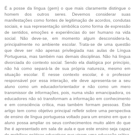
É a posse da língua (gem) o que mais claramente distingue o
homem dos outros seres. Devemos considerar suas
manifestações como fontes de legitimação de acordos, condutas
sociais, e sua representação simbólica como forma de expressão
de sentidos, emoções e experiências do ser humano na vida
social. Não deve-se, em momento algum desconsidera-la,
principalmente no ambiente escolar. Trata-se de uma questão
que deve ser não apenas privilegiada nas aulas de Língua
Portuguesa, mas também nas demais disciplinas. Não há língua
divorciada do contexto social. Sendo ela dialógica por princípio,
não há como separá-la de sua própria natureza, mesmo em
situação escolar. E nesse contexto escolar, é o professor
responsável por essa interação, ele deve apresenta-se a seu
aluno como um educador/orientador e não como um mero
transmissor de informações, pois, numa visão emancipadora, os
educadores não só transformam a informação em conhecimento
e em consciência crítica, mas também formam pessoas. Este
artigo tem como objetivo principal refletir sobre uma perspectiva
de ensino de língua portuguesa voltado para um ensino em que o
aluno possa ampliar os seus conhecimentos muito além do que
lhe é apresentado em sala de aula e que este ensino seja capaz
de mobilizar práticas educativas que visem uma educação crítica.