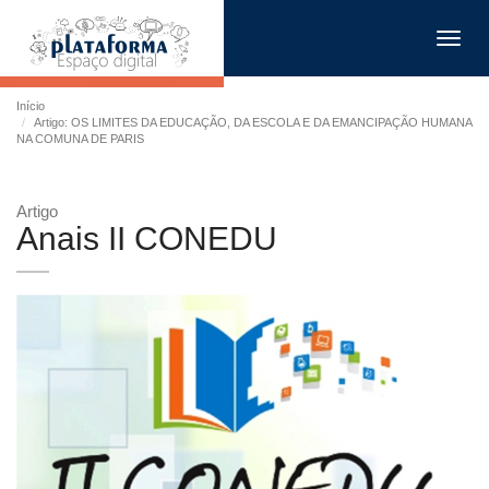
Toggl
navig
Início
Artigo: OS LIMITES DA EDUCAÇÃO, DA ESCOLA E DA EMANCIPAÇÃO HUMANA
NA COMUNA DE PARIS
Artigo
Anais II CONEDU