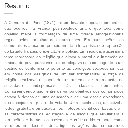
Resumo
A Comuna de Paris (1871) foi um levante popular-democrático
que ocorreu na França pós-revolucionária e que teve como
objetivo maior a formatação de uma cidade autogestionária
regida pelos trabalhadores parisienses. Em suas ações, os
comunardos atacaram primeiramente a força física de repressão
do Estado francês, o exército e a polícia. Em seguida, atacaram a
força repressora da religião que ditava a moral e a instrução da
maioria do povo parisiense e que relegava este contingente a um
destino de conformismo perante as condições socioeconômicas
em nome dos desígnios de um ser sobrenatural. A força da
religião realizava o papel de instrumento de reprodução da
sociedade, indispensável às classes dominantes.
Compreendendo isso, entre os vários objetivos dos comunardos
estava à defesa de uma educação e de uma escola divorciadas
dos desejos da Igreja e do Estado. Uma escola laica, acessível a
todos, gratuita e embasada nos métodos científicos. Essas eram
as características da educação e da escola que auxiliariam a
formação de homens conscientes e críticos. No entanto, como
veremos no decorrer do artigo, as ações dos comunardos