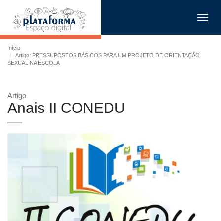
Toggl
navig
Início
Artigo: PRESSUPOSTOS BÁSICOS PARA UM PROJETO DE ORIENTAÇÃO
SEXUAL NA ESCOLA
Artigo
Anais II CONEDU