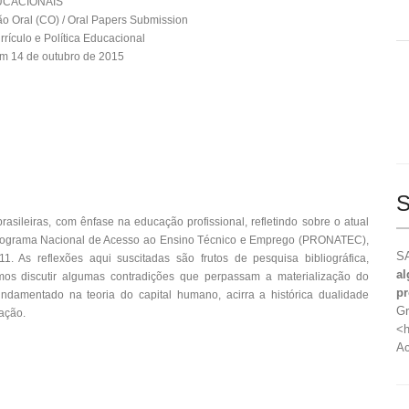
UCACIONAIS
 Oral (CO) / Oral Papers Submission
rrículo e Política Educacional
m 14 de outubro de 2015
S
rasileiras, com ênfase na educação profissional, refletindo sobre o atual
 Programa Nacional de Acesso ao Ensino Técnico e Emprego (PRONATEC),
SA
011. As reflexões aqui suscitadas são frutos de pesquisa bibliográfica,
al
amos discutir algumas contradições que perpassam a materialização do
pr
ndamentado na teoria do capital humano, acirra a histórica dualidade
Gr
cação.
<h
Ac