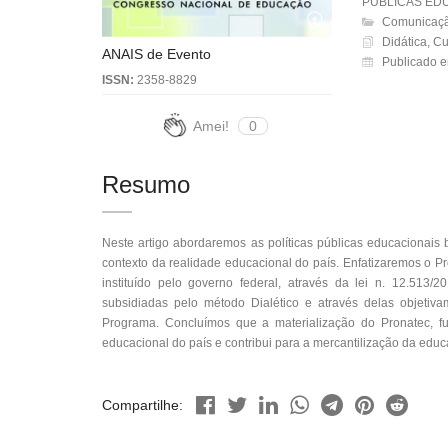
PÚBLICAS ED
Comunicação
Didática, Cu
ANAIS de Evento
Publicado e
ISSN:
2358-8829
Amei!
0
Resumo
Neste artigo abordaremos as políticas públicas educacionais b
contexto da realidade educacional do país. Enfatizaremos o
instituído pelo governo federal, através da lei n. 12.513/2
subsidiadas pelo método Dialético e através delas objetiv
Programa. Concluímos que a materialização do Pronatec, fu
educacional do país e contribui para a mercantilização da edu
Compartilhe: