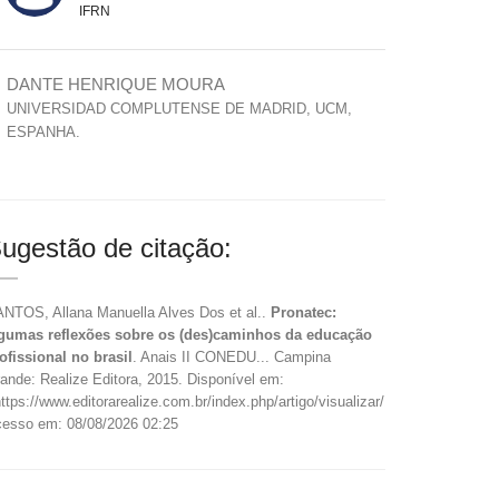
IFRN
DANTE HENRIQUE MOURA
UNIVERSIDAD COMPLUTENSE DE MADRID, UCM,
ESPANHA.
ugestão de citação:
NTOS, Allana Manuella Alves Dos et al..
Pronatec:
gumas reflexões sobre os (des)caminhos da educação
ofissional no brasil
. Anais II CONEDU... Campina
ande: Realize Editora, 2015. Disponível em:
ttps://www.editorarealize.com.br/index.php/artigo/visualizar/16833>.
esso em: 08/08/2026 02:25