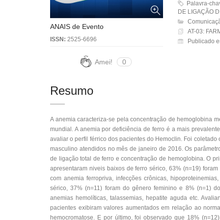
Palavra-ch
DE LIGAÇÃO 
Comunicaçã
ANAIS de Evento
AT-03: FAR
ISSN:
2525-6696
Publicado e
Amei!
0
Resumo
A anemia caracteriza-se pela concentração de hemoglobina me
mundial. A anemia por deficiência de ferro é a mais prevalen
avaliar o perfil férrico dos pacientes do Hemoclin. Foi coleta
masculino atendidos no mês de janeiro de 2016. Os parâmetros
de ligação total de ferro e concentração de hemoglobina. O pri
apresentaram niveis baixos de ferro sérico, 63% (n=19) fora
com anemia ferropriva, infecções crônicas, hipoproteinemias
sérico, 37% (n=11) foram do gênero feminino e 8% (n=1) d
anemias hemolíticas, talassemias, hepatite aguda etc. Avali
pacientes exibiram valores aumentados em relação ao normal,
hemocromatose. E por último, foi observado que 18% (n=12