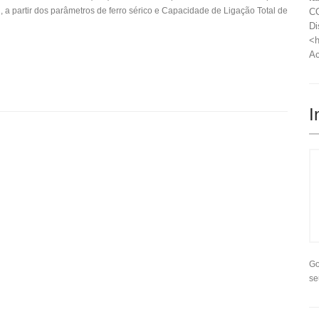
l, a partir dos parâmetros de ferro sérico e Capacidade de Ligação Total de
CO
Di
<h
Ac
I
Go
se