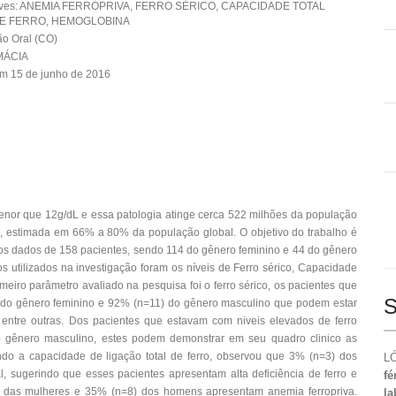
aves: ANEMIA FERROPRIVA, FERRO SÉRICO, CAPACIDADE TOTAL
DE FERRO, HEMOGLOBINA
o Oral (CO)
MÁCIA
m 15 de junho de 2016
nor que 12g/dL e essa patologia atinge cerca 522 milhões da população
te, estimada em 66% a 80% da população global. O objetivo do trabalho é
do os dados de 158 pacientes, sendo 114 do gênero feminino e 44 do gênero
 utilizados na investigação foram os níveis de Ferro sérico, Capacidade
meiro parâmetro avaliado na pesquisa foi o ferro sérico, os pacientes que
S
m do gênero feminino e 92% (n=11) do gênero masculino que podem estar
, entre outras. Dos pacientes que estavam com niveis elevados de ferro
o gênero masculino, estes podem demonstrar em seu quadro clinico as
ando a capacidade de ligação total de ferro, observou que 3% (n=3) dos
LÓ
 sugerindo que esses pacientes apresentam alta deficiência de ferro e
fé
) das mulheres e 35% (n=8) dos homens apresentam anemia ferropriva.
la