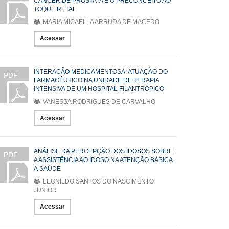
CÂNCER DE PRÓSTATA E O PRECONCEITO AO
TOQUE RETAL
MARIA MICAELLA ARRUDA DE MACEDO
Acessar
INTERAÇÃO MEDICAMENTOSA: ATUAÇÃO DO
PDF
FARMACÊUTICO NA UNIDADE DE TERAPIA
INTENSIVA DE UM HOSPITAL FILANTRÓPICO
VANESSA RODRIGUES DE CARVALHO
Acessar
ANÁLISE DA PERCEPÇÃO DOS IDOSOS SOBRE
PDF
A ASSISTÊNCIA AO IDOSO NA ATENÇÃO BÁSICA
À SAÚDE
LEONILDO SANTOS DO NASCIMENTO
JUNIOR
Acessar