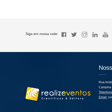
Siga em nossa rede:
Noss
Rua Arist
Campina 
Telephon
Email:
co