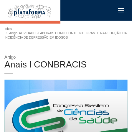
Toggl
navig
Início
Artigo: ATIVIDADES LABORAIS COMO FONTE INTEGRANTE NA REDUÇÃO DA
INCIDÊNCIA DE DEPRESSÃO EM IDOSOS
Artigo
Anais I CONBRACIS