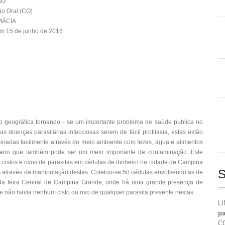
ÃO
o Oral (CO)
MÁCIA
m 15 de junho de 2016
ão geográfica tornando - se um importante problema de saúde publica no
as doenças parasitárias infecciosas serem de fácil profilaxia, estas estão
minadas facilmente através do meio ambiente com fezes, água e alimentos
nheiro que também pode ser um meio importante de contaminação. Este
e cistos e ovos de parasitas em cédulas de dinheiro na cidade de Campina
S
através da manipulação destas. Coletou-se 50 cédulas envolvendo as de
s da feira Central de Campina Grande, onde há uma grande presença de
e não havia nenhum cisto ou ovo de qualquer parasita presente nestas.
LI
pa
CO