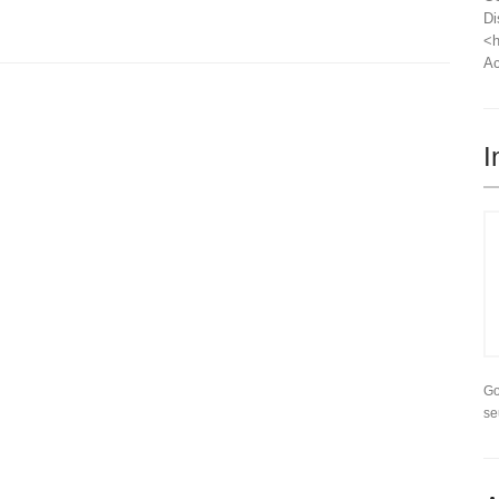
Di
<h
Ac
I
Go
se