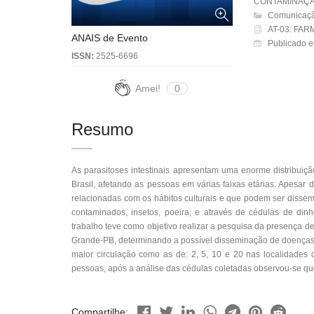
CONTAMINAÇ
Comunicaçã
AT-03: FAR
ANAIS de Evento
Publicado e
ISSN:
2525-6696
Amei!
0
Resumo
As parasitoses intestinais apresentam uma enorme distribuiç
Brasil, afetando as pessoas em várias faixas etárias. Apesar d
relacionadas com os hábitos culturais e que podem ser disse
contaminados, insetos, poeira, e através de cédulas de di
trabalho teve como objetivo realizar a pesquisa da presença d
Grande-PB, determinando a possível disseminação de doenças 
maior circulação como as de: 2, 5, 10 e 20 nas localidade
pessoas, após a análise das cédulas coletadas observou-se qu
Compartilhe: