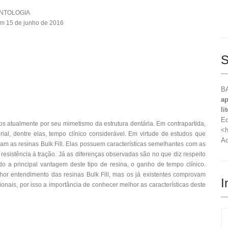
ONTOLOGIA
m 15 de junho de 2016
S
BA
ap
li
Ed
s atualmente por seu mimetismo da estrutura dentária. Em contrapartida,
<h
ial, dentre elas, tempo clínico considerável. Em virtude de estudos que
Ac
am as resinas Bulk Fill. Elas possuem características semelhantes com as
esistência à tração. Já as diferenças observadas são no que diz respeito
ndo a principal vantagem deste tipo de resina, o ganho de tempo clínico.
or entendimento das resinas Bulk Fill, mas os já existentes comprovam
I
ais, por isso a importância de conhecer melhor as características deste