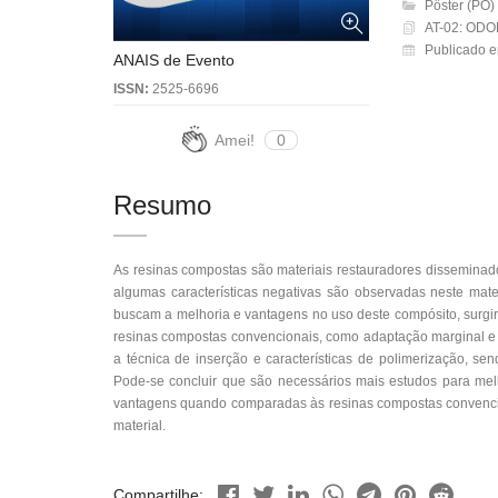
Pôster (PO)
AT-02: OD
Publicado e
ANAIS de Evento
ISSN:
2525-6696
Amei!
0
Resumo
As resinas compostas são materiais restauradores disseminado
algumas características negativas são observadas neste mater
buscam a melhoria e vantagens no uso deste compósito, surgir
resinas compostas convencionais, como adaptação marginal e r
a técnica de inserção e características de polimerização, se
Pode-se concluir que são necessários mais estudos para melh
vantagens quando comparadas às resinas compostas convencion
material.
Compartilhe: