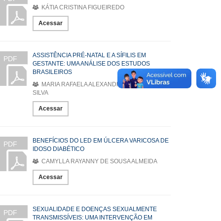
KÁTIA CRISTINA FIGUEIREDO
Acessar
ASSISTÊNCIA PRÉ-NATAL E A SÍFILIS EM
PDF
GESTANTE: UMA ANÁLISE DOS ESTUDOS
BRASILEIROS
MARIA RAFAELA ALEXANDRE RODRIGUES
SILVA
Acessar
BENEFÍCIOS DO LED EM ÚLCERA VARICOSA DE
PDF
IDOSO DIABÉTICO
CAMYLLA RAYANNY DE SOUSA ALMEIDA
Acessar
SEXUALIDADE E DOENÇAS SEXUALMENTE
PDF
TRANSMISSÍVEIS: UMA INTERVENÇÃO EM