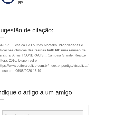
FIP
ugestão de citação:
RROS, Géssica De Lourdes Monteiro.
Propriedades e
licações clínicas das resinas bulk fill: uma revisão de
teratura
. Anais I CONBRACIS... Campina Grande: Realize
itora, 2016. Disponível em:
ttps://www.editorarealize.com.br/index.php/artigo/visualizar/19438>.
esso em: 06/08/2026 16:19
ndique o artigo a um amigo