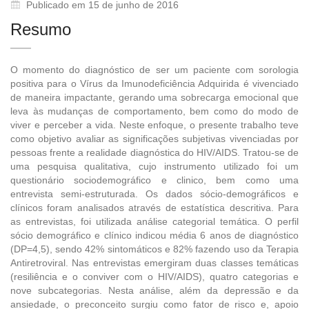
Publicado em 15 de junho de 2016
Resumo
O momento do diagnóstico de ser um paciente com sorologia
positiva para o Vírus da Imunodeficiência Adquirida é vivenciado
de maneira impactante, gerando uma sobrecarga emocional que
leva às mudanças de comportamento, bem como do modo de
viver e perceber a vida. Neste enfoque, o presente trabalho teve
como objetivo avaliar as significações subjetivas vivenciadas por
pessoas frente a realidade diagnóstica do HIV/AIDS. Tratou-se de
uma pesquisa qualitativa, cujo instrumento utilizado foi um
questionário sociodemográfico e clinico, bem como uma
entrevista semi-estruturada. Os dados sócio-demográficos e
clínicos foram analisados através de estatística descritiva. Para
as entrevistas, foi utilizada análise categorial temática. O perfil
sócio demográfico e clínico indicou média 6 anos de diagnóstico
(DP=4,5), sendo 42% sintomáticos e 82% fazendo uso da Terapia
Antiretroviral. Nas entrevistas emergiram duas classes temáticas
(resiliência e o conviver com o HIV/AIDS), quatro categorias e
nove subcategorias. Nesta análise, além da depressão e da
ansiedade, o preconceito surgiu como fator de risco e, apoio