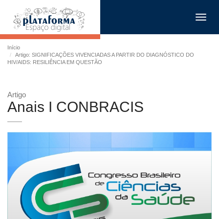
Toggl
navig
Início
Artigo: SIGNIFICAÇÕES VIVENCIADAS A PARTIR DO DIAGNÓSTICO DO
HIV/AIDS: RESILIÊNCIA EM QUESTÃO
Artigo
Anais I CONBRACIS