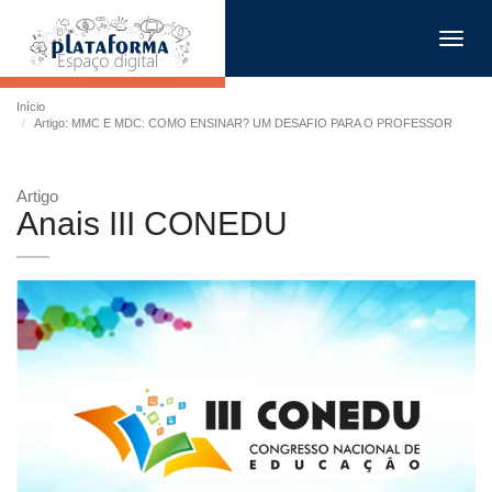
Toggl
navig
Início
Artigo: MMC E MDC: COMO ENSINAR? UM DESAFIO PARA O PROFESSOR
Artigo
Anais III CONEDU