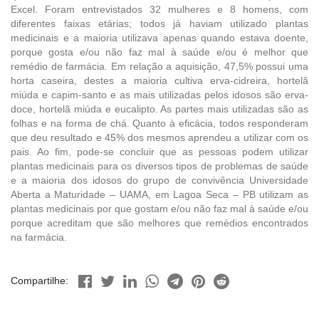
Excel. Foram entrevistados 32 mulheres e 8 homens, com
diferentes faixas etárias; todos já haviam utilizado plantas
medicinais e a maioria utilizava apenas quando estava doente,
porque gosta e/ou não faz mal à saúde e/ou é melhor que
remédio de farmácia. Em relação a aquisição, 47,5% possui uma
horta caseira, destes a maioria cultiva erva-cidreira, hortelã
miúda e capim-santo e as mais utilizadas pelos idosos são erva-
doce, hortelã miúda e eucalipto. As partes mais utilizadas são as
folhas e na forma de chá. Quanto à eficácia, todos responderam
que deu resultado e 45% dos mesmos aprendeu a utilizar com os
pais. Ao fim, pode-se concluir que as pessoas podem utilizar
plantas medicinais para os diversos tipos de problemas de saúde
e a maioria dos idosos do grupo de convivência Universidade
Aberta a Maturidade – UAMA, em Lagoa Seca – PB utilizam as
plantas medicinais por que gostam e/ou não faz mal à saúde e/ou
porque acreditam que são melhores que remédios encontrados
na farmácia.
Compartilhe: