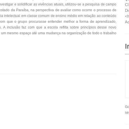
stigar e solidificar as vivências atuais, utilizou-se a pesquisa de campo
CI
estado da Paraíba, na perspectiva de avaliar como ocorre o processo de
Di
cia intelectual em classe comum de ensino médio em relação ao conteúdo
<h
 com que o grupo procurasse entender melhor a forma de aprendizado,
Ac
 A inclusão faz com que a escola reflita sobre princípios desse novo
m um mesmo espaço até uma mudança na organização de todo o trabalho
I
Go
se