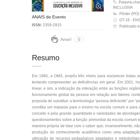
Palavra-ch
INCLUSIVA
Pôster (PO)
ANAIS de Evento
GT-16 - E
ISSN:
2359-2915
Publicado 
Amei!
0
Resumo
Em 1980, a OMS, propôs três níveis para esclarecer todas as
tentando compreender as deficiências em geral. Em 2001, h
linear, e sim, a indicação da interação entre as funções orgân
funcionamento global da pessoa em relação aos fatores conte
proposta de substituir a terminologia “pessoa deficiente” por “p
constitui um impasse para o ensino na escola comum e para a
conceito e pela grande quantidade e variedades de abordagens
questionamentos sobre a função primordial da escola comum e
maneira própria de lidar com o saber que, invariavelmente, n
produção do conhecimento acadêmico como uma adaptação el
utilização de recursos pedagógicos adaptados e metodológic