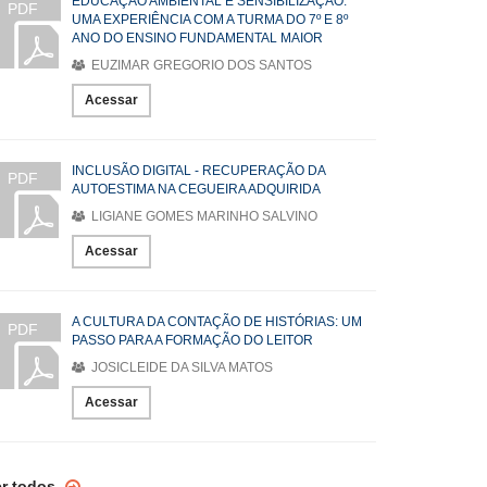
EDUCAÇÃO AMBIENTAL E SENSIBILIZAÇÃO:
PDF
UMA EXPERIÊNCIA COM A TURMA DO 7º E 8º
ANO DO ENSINO FUNDAMENTAL MAIOR
EUZIMAR GREGORIO DOS SANTOS
Acessar
INCLUSÃO DIGITAL - RECUPERAÇÃO DA
PDF
AUTOESTIMA NA CEGUEIRA ADQUIRIDA
LIGIANE GOMES MARINHO SALVINO
Acessar
A CULTURA DA CONTAÇÃO DE HISTÓRIAS: UM
PDF
PASSO PARA A FORMAÇÃO DO LEITOR
JOSICLEIDE DA SILVA MATOS
Acessar
er todos