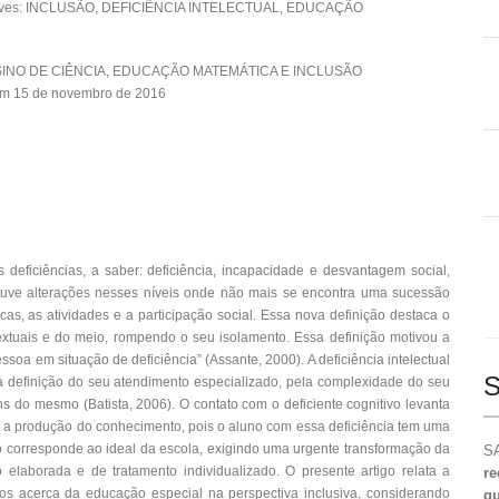
aves: INCLUSÃO, DEFICIÊNCIA INTELECTUAL, EDUCAÇÃO
NSINO DE CIÊNCIA, EDUCAÇÃO MATEMÁTICA E INCLUSÃO
em 15 de novembro de 2016
 deficiências, a saber: deficiência, incapacidade e desvantagem social,
ouve alterações nesses níveis onde não mais se encontra uma sucessão
icas, as atividades e a participação social. Essa nova definição destaca o
xtuais e do meio, rompendo o seu isolamento. Essa definição motivou a
essoa em situação de deficiência” (Assante, 2000). A deficiência intelectual
S
 definição do seu atendimento especializado, pela complexidade do seu
 do mesmo (Batista, 2006). O contato com o deficiente cognitivo levanta
 a produção do conhecimento, pois o aluno com essa deficiência tem uma
ão corresponde ao ideal da escola, exigindo uma urgente transformação da
SA
aborada e de tratamento individualizado. O presente artigo relata a
re
os acerca da educação especial na perspectiva inclusiva, considerando
qu