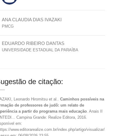
ANA CLAUDIA DIAS IVAZAKI
PMCG
EDUARDO RIBEIRO DANTAS
UNIVERSIDADE ESTADUAL DA PARAÍBA
ugestão de citação:
AZAKI, Leonardo Hiromitsu et al..
Caminhos possíveis na
rmação de professores de judô: um relato de
periência a partir do programa mais educação
. Anais II
NTEDI... Campina Grande: Realize Editora, 2016.
sponível em:
ttps://www.editorarealize.com.br/index.php/artigo/visualizar/22740>.
esso em: 06/08/2026 23:55