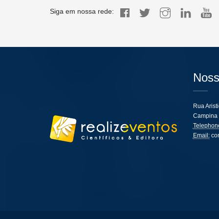
Siga em nossa rede:
Noss
Rua Arist
Campina 
Telephon
Email:
co