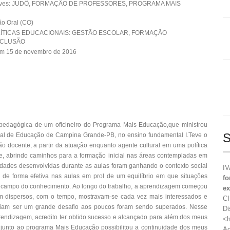
aves: JUDÔ, FORMAÇÃO DE PROFESSORES, PROGRAMA MAIS
o Oral (CO)
OLÍTICAS EDUCACIONAIS: GESTÃO ESCOLAR, FORMAÇÃO
NCLUSÃO
em 15 de novembro de 2016
pedagógica de um oficineiro do Programa Mais Educação,que ministrou
S
pal de Educação de Campina Grande-PB, no ensino fundamental I.Teve o
ação docente, a partir da atuação enquanto agente cultural em uma política
e, abrindo caminhos para a formação inicial nas áreas contempladas em
dades desenvolvidas durante as aulas foram ganhando o contexto social
IV
os de forma efetiva nas aulas em prol de um equilíbrio em que situações
fo
a campo do conhecimento. Ao longo do trabalho, a aprendizagem começou
ex
am dispersos, com o tempo, mostravam-se cada vez mais interessados e
CI
reciam ser um grande desafio aos poucos foram sendo superados. Nesse
Di
aprendizagem, acredito ter obtido sucesso e alcançado para além dos meus
<h
a junto ao programa Mais Educação possibilitou a continuidade dos meus
Ac