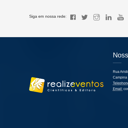
Siga em nossa rede:
Noss
Rua Arist
Campina 
Telephon
Email:
co