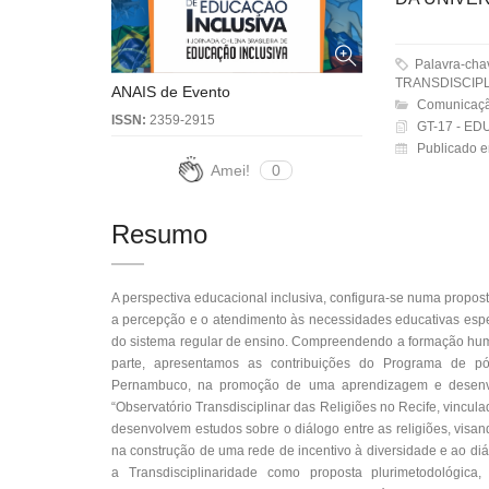
Palavra-ch
TRANSDISCIP
ANAIS de Evento
Comunicaçã
ISSN:
2359-2915
GT-17 - ED
Publicado 
Amei!
0
Resumo
A perspectiva educacional inclusiva, configura-se numa propo
a percepção e o atendimento às necessidades educativas espe
do sistema regular de ensino. Compreendendo a formação human
parte, apresentamos as contribuições do Programa de p
Pernambuco, na promoção de uma aprendizagem e desenvol
“Observatório Transdisciplinar das Religiões no Recife, vincul
desenvolvem estudos sobre o diálogo entre as religiões, visan
na construção de uma rede de incentivo à diversidade e ao d
a Transdisciplinaridade como proposta plurimetodológic