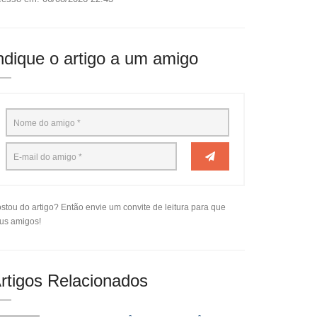
ndique o artigo a um amigo
stou do artigo? Então envie um convite de leitura para que
us amigos!
rtigos Relacionados