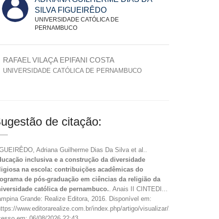
SILVA FIGUEIRÊDO
UNIVERSIDADE CATÓLICA DE
PERNAMBUCO
RAFAEL VILAÇA EPIFANI COSTA
UNIVERSIDADE CATÓLICA DE PERNAMBUCO
ugestão de citação:
GUEIRÊDO, Adriana Guilherme Dias Da Silva et al..
ucação inclusiva e a construção da diversidade
ligiosa na escola: contribuições acadêmicas do
ograma de pós-graduação em ciências da religião da
iversidade católica de pernambuco.
. Anais II CINTEDI...
mpina Grande: Realize Editora, 2016. Disponível em:
ttps://www.editorarealize.com.br/index.php/artigo/visualizar/22866>.
esso em: 06/08/2026 22:43