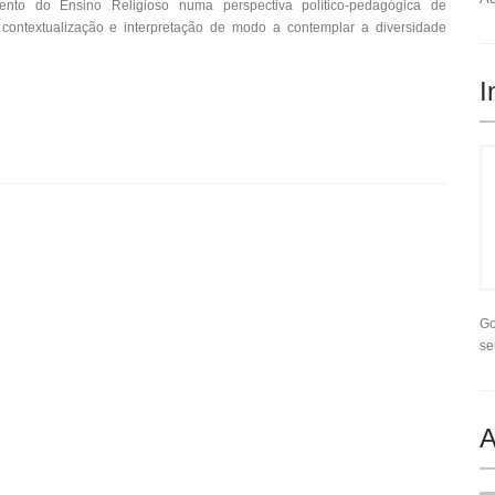
nto do Ensino Religioso numa perspectiva político-pedagógica de
 contextualização e interpretação de modo a contemplar a diversidade
I
Go
se
A