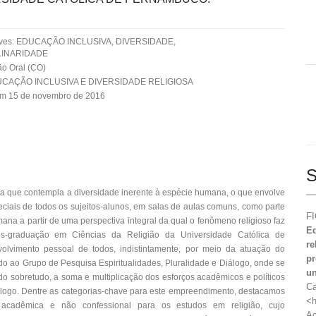
aves: EDUCAÇÃO INCLUSIVA, DIVERSIDADE,
LINARIDADE
o Oral (CO)
UCAÇÃO INCLUSIVA E DIVERSIDADE RELIGIOSA
em 15 de novembro de 2016
S
sta que contempla a diversidade inerente à espécie humana, o que envolve
ciais de todos os sujeitos-alunos, em salas de aulas comuns, como parte
FI
a a partir de uma perspectiva integral da qual o fenômeno religioso faz
Ed
ós-graduação em Ciências da Religião da Universidade Católica de
re
vimento pessoal de todos, indistintamente, por meio da atuação do
pr
ado ao Grupo de Pesquisa Espiritualidades, Pluralidade e Diálogo, onde se
un
do sobretudo, a soma e multiplicação dos esforços acadêmicos e políticos
Ca
iálogo. Dentre as categorias-chave para este empreendimento, destacamos
<h
a, acadêmica e não confessional para os estudos em religião, cujo
Ac