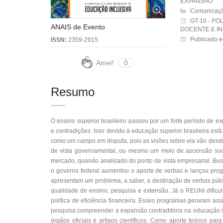
EXPANSÃO
Comunicaçã
GT-10 - P
ANAIS de Evento
DOCENTE E I
Publicado 
ISSN:
2359-2915
Amei!
0
Resumo
O ensino superior brasileiro passou por um forte período de 
e contradições. Isso devido à educação superior brasileira est
como um campo em disputa, pois as visões sobre ela vão desde
de vista governamental, ou mesmo um meio de ascensão social
mercado, quando analisado do ponto de vista empresarial. Bu
o governo federal aumentou o aporte de verbas e lançou pr
apresentam um problema, a saber, a destinação de verbas públi
qualidade de ensino, pesquisa e extensão. Já o REUNI dificu
política de eficiência financeira. Esses programas geraram a
pesquisa compreender a expansão contraditória na educação su
órgãos oficiais e artigos científicos. Como aporte teórico p