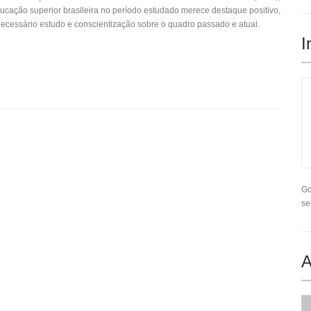
ção superior brasileira no período estudado merece destaque positivo,
ecessário estudo e conscientização sobre o quadro passado e atual.
I
Go
se
A