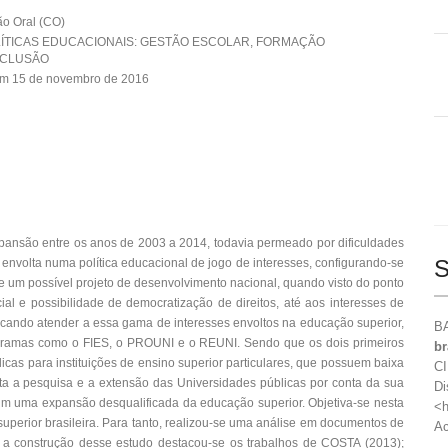
o Oral (CO)
OLÍTICAS EDUCACIONAIS: GESTÃO ESCOLAR, FORMAÇÃO
NCLUSÃO
em 15 de novembro de 2016
expansão entre os anos de 2003 a 2014, todavia permeado por dificuldades
S
á envolta numa política educacional de jogo de interesses, configurando-se
 um possível projeto de desenvolvimento nacional, quando visto do ponto
 e possibilidade de democratização de direitos, até aos interesses de
scando atender a essa gama de interesses envoltos na educação superior,
BA
ogramas como o FIES, o PROUNI e o REUNI. Sendo que os dois primeiros
br
cas para instituições de ensino superior particulares, que possuem baixa
CI
lta a pesquisa e a extensão das Universidades públicas por conta da sua
Di
ssim uma expansão desqualificada da educação superior. Objetiva-se nesta
<h
perior brasileira. Para tanto, realizou-se uma análise em documentos de
Ac
ara a construção desse estudo destacou-se os trabalhos de COSTA (2013);