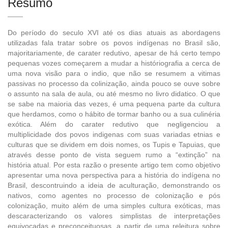
Resumo
Do período do seculo XVI até os dias atuais as abordagens
utilizadas fala tratar sobre os povos indígenas no Brasil são,
majoritariamente, de carater redutivo, apesar de há certo tempo
pequenas vozes começarem a mudar a históriografia a cerca de
uma nova visão para o indio, que não se resumem a vitimas
passivas no processo da colinização, ainda pouco se ouve sobre
o assunto na sala de aula, ou até mesmo no livro didatico. O que
se sabe na maioria das vezes, é uma pequena parte da cultura
que herdamos, como o hábito de tormar banho ou a sua culinéria
exótica. Além do carater redutivo que negligenciou a
multiplicidade dos povos indigenas com suas variadas etnias e
culturas que se dividem em dois nomes, os Tupis e Tapuias, que
através desse ponto de vista seguem rumo a “extinção” na
história atual. Por esta razão o presente artigo tem como objetivo
apresentar uma nova perspectiva para a história do indígena no
Brasil, descontruindo a ideia de aculturação, demonstrando os
nativos, como agentes no processo de colonização e pós
colonização, muito além de uma simples cultura exóticas, mas
descaracterizando os valores simplistas de interpretações
equivocadas e preconceituosas, a partir de uma releitura sobre