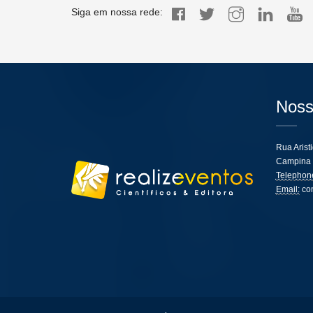
Siga em nossa rede:
Noss
Rua Arist
Campina 
Telephon
Email:
co