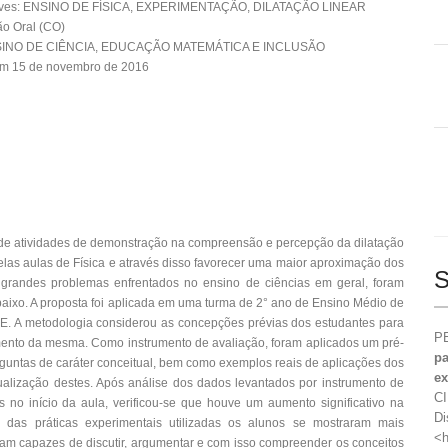
aves: ENSINO DE FÍSICA, EXPERIMENTAÇÃO, DILATAÇÃO LINEAR
o Oral (CO)
NSINO DE CIÊNCIA, EDUCAÇÃO MATEMÁTICA E INCLUSÃO
em 15 de novembro de 2016
ão de atividades de demonstração na compreensão e percepção da dilatação
pelas aulas de Física e através disso favorecer uma maior aproximação dos
S
 grandes problemas enfrentados no ensino de ciências em geral, foram
 baixo. A proposta foi aplicada em uma turma de 2° ano de Ensino Médio de
E. A metodologia considerou as concepções prévias dos estudantes para
PE
mento da mesma. Como instrumento de avaliação, foram aplicados um pré-
pa
rguntas de caráter conceitual, bem como exemplos reais de aplicações dos
ex
lização destes. Após análise dos dados levantados por instrumento de
CI
o início da aula, verificou-se que houve um aumento significativo na
Di
das práticas experimentais utilizadas os alunos se mostraram mais
<h
am capazes de discutir, argumentar e com isso compreender os conceitos