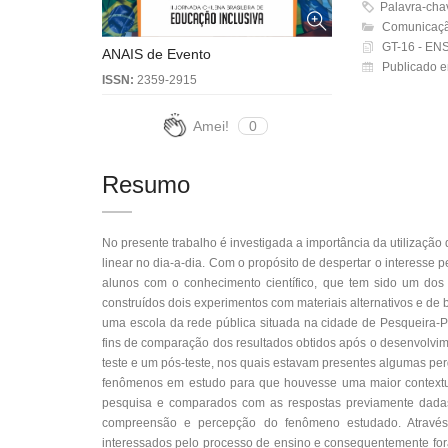
Palavra-ch
Comunicaçã
GT-16 - E
ANAIS de Evento
Publicado 
ISSN:
2359-2915
Amei!
0
Resumo
No presente trabalho é investigada a importância da utilizaç
linear no dia-a-dia. Com o propósito de despertar o interesse 
alunos com o conhecimento científico, que tem sido um dos
construídos dois experimentos com materiais alternativos e de
uma escola da rede pública situada na cidade de Pesqueira-P
fins de comparação dos resultados obtidos após o desenvolvi
teste e um pós-teste, nos quais estavam presentes algumas pe
fenômenos em estudo para que houvesse uma maior contextua
pesquisa e comparados com as respostas previamente dadas n
compreensão e percepção do fenômeno estudado. Através 
interessados pelo processo de ensino e consequentemente for