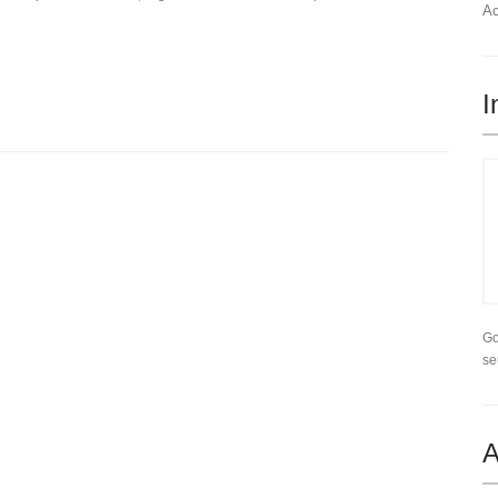
Ac
I
Go
se
A