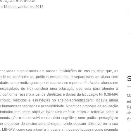
DUCAÇÃO DE SURDOS
em 15 de novembro de 2016
pensadas e analisadas em nossas instituições de ensino, visto que, as
S
ade de confrontar as práticas excludentes e separatistas ao aluno com
alidade na aprendizagem que vise o acesso e permanência dos alunos em
necessidade de (re) construir uma educação que seja para atender a
conforme ressalta a Lei de Diretrizes e Bases da Educação Nº 9.394/96
MA
rículo, métodos e estratégias no ensino-aprendizagem, todavia ainda
ed
s humanos capacitados e acessibilidade. A partir da proposta da educação
Re
trabalho tem como objetivo fazer uma análise crítica e reflexiva sobre a
<h
omunicação e desenvolvimento sócio cognitivo, uma prática pedagógica
Ac
no processo de ensino-aprendizagem, onde possam desenvolver a sua
rna, LIBRAS, como sua primeira língua, e a língua portuguesa como segunda