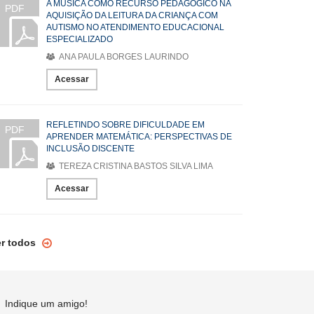
A MÚSICA COMO RECURSO PEDAGÓGICO NA
PDF
AQUISIÇÃO DA LEITURA DA CRIANÇA COM
AUTISMO NO ATENDIMENTO EDUCACIONAL
ESPECIALIZADO
ANA PAULA BORGES LAURINDO
Acessar
REFLETINDO SOBRE DIFICULDADE EM
PDF
APRENDER MATEMÁTICA: PERSPECTIVAS DE
INCLUSÃO DISCENTE
TEREZA CRISTINA BASTOS SILVA LIMA
Acessar
er todos
Indique um amigo!