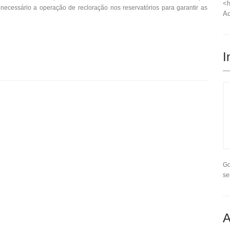
<h
necessário a operação de recloração nos reservatórios para garantir as
Ac
I
Go
se
A