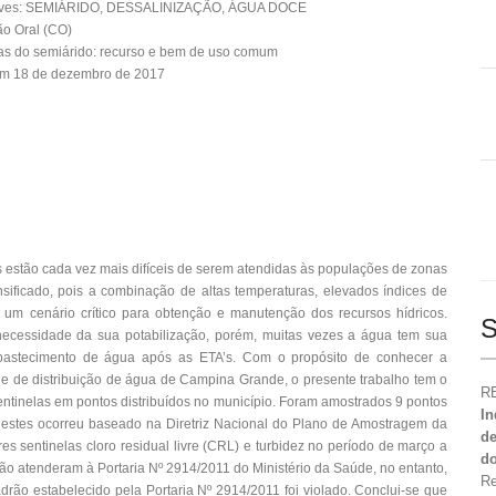
aves: SEMIÁRIDO, DESSALINIZAÇÃO, ÁGUA DOCE
o Oral (CO)
as do semiárido: recurso e bem de uso comum
em 18 de dezembro de 2017
 estão cada vez mais difíceis de serem atendidas às populações de zonas
sificado, pois a combinação de altas temperaturas, elevados índices de
um cenário crítico para obtenção e manutenção dos recursos hídricos.
S
 necessidade da sua potabilização, porém, muitas vezes a água tem sua
bastecimento de água após as ETA’s. Com o propósito de conhecer a
de de distribuição de água de Campina Grande, o presente trabalho tem o
RE
entinelas em pontos distribuídos no município. Foram amostrados 9 pontos
In
a destes ocorreu baseado na Diretriz Nacional do Plano de Amostragem da
de
s sentinelas cloro residual livre (CRL) e turbidez no período de março a
do
o atenderam à Portaria Nº 2914/2011 do Ministério da Saúde, no entanto,
Re
drão estabelecido pela Portaria Nº 2914/2011 foi violado. Conclui-se que