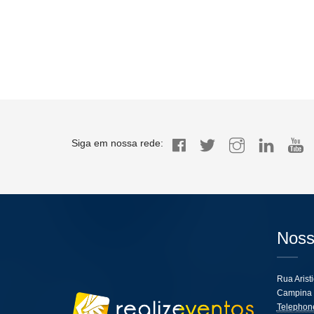
Siga em nossa rede:
Noss
Rua Arist
Campina 
Telephon