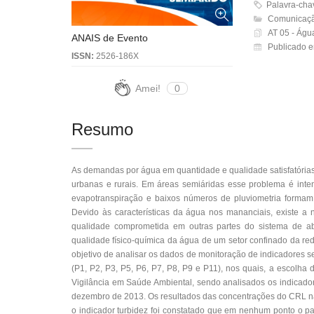
Palavra-ch
Comunicaçã
AT 05 - Águ
ANAIS de Evento
Publicado 
ISSN:
2526-186X
Amei!
0
Resumo
As demandas por água em quantidade e qualidade satisfatórias
urbanas e rurais. Em áreas semiáridas esse problema é inten
evapotranspiração e baixos números de pluviometria formam 
Devido às características da água nos mananciais, existe a
qualidade comprometida em outras partes do sistema de a
qualidade físico-química da água de um setor confinado da re
objetivo de analisar os dados de monitoração de indicadores s
(P1, P2, P3, P5, P6, P7, P8, P9 e P11), nos quais, a escolh
Vigilância em Saúde Ambiental, sendo analisados os indicadore
dezembro de 2013. Os resultados das concentrações do CRL nã
o indicador turbidez foi constatado que em nenhum ponto o pa