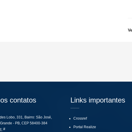
V
os contatos
Links importantes
ides Lobo, 331, Bairro: São José,
Crossref
Grande - PB, CEP 58400-384
Portal Realize
e:
#