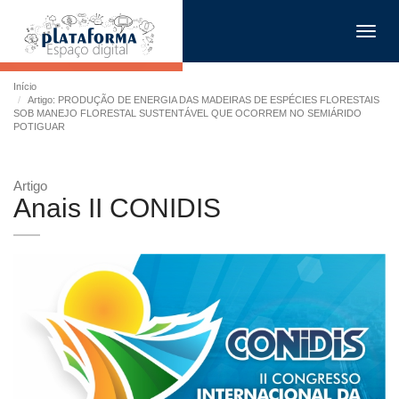
Toggl
navig
Início
Artigo: PRODUÇÃO DE ENERGIA DAS MADEIRAS DE ESPÉCIES FLORESTAIS
SOB MANEJO FLORESTAL SUSTENTÁVEL QUE OCORREM NO SEMIÁRIDO
POTIGUAR
Artigo
Anais II CONIDIS