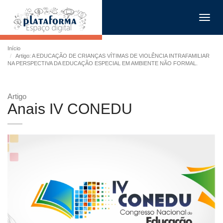
Toggl
navig
Início
Artigo: A EDUCAÇÃO DE CRIANÇAS VÍTIMAS DE VIOLÊNCIA INTRAFAMILIAR
NA PERSPECTIVA DA EDUCAÇÃO ESPECIAL EM AMBIENTE NÃO FORMAL.
Artigo
Anais IV CONEDU