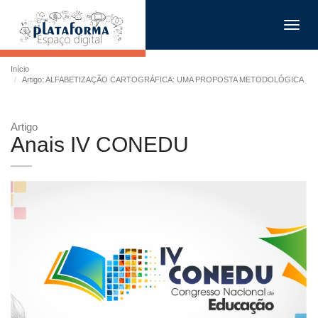
Toggl
navig
Início
Artigo: ALFABETIZAÇÃO CARTOGRÁFICA: UMA PROPOSTA METODOLÓGICA
Artigo
Anais IV CONEDU