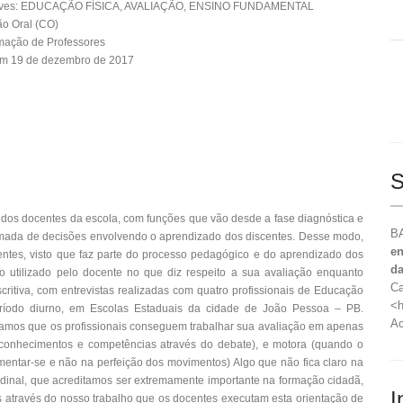
aves: EDUCAÇÃO FÍSICA, AVALIAÇÃO, ENSINO FUNDAMENTAL
o Oral (CO)
mação de Professores
em 19 de dezembro de 2017
S
 dos docentes da escola, com funções que vão desde a fase diagnóstica e
BA
 tomada de decisões envolvendo o aprendizado dos discentes. Desse modo,
en
ntes, visto que faz parte do processo pedagógico e do aprendizado dos
da
o utilizado pelo docente no que diz respeito a sua avaliação enquanto
Ca
critiva, com entrevistas realizadas com quatro profissionais de Educação
<h
período diurno, em Escolas Estaduais da cidade de João Pessoa – PB.
Ac
tamos que os profissionais conseguem trabalhar sua avaliação em apenas
conhecimentos e competências através do debate), e motora (quando o
imentar-se e não na perfeição dos movimentos) Algo que não fica claro na
tudinal, que acreditamos ser extremamente importante na formação cidadã,
I
s através do nosso trabalho que os docentes executam esta orientação de