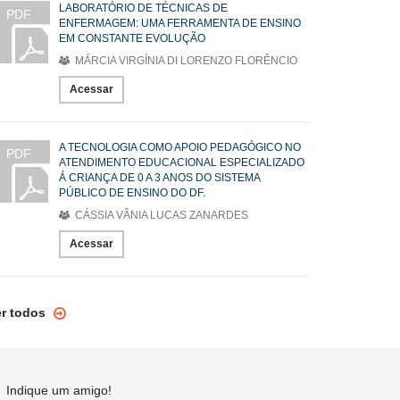
LABORATÓRIO DE TÉCNICAS DE
PDF
ENFERMAGEM: UMA FERRAMENTA DE ENSINO
EM CONSTANTE EVOLUÇÃO
MÁRCIA VIRGÍNIA DI LORENZO FLORÊNCIO
Acessar
A TECNOLOGIA COMO APOIO PEDAGÓGICO NO
PDF
ATENDIMENTO EDUCACIONAL ESPECIALIZADO
Á CRIANÇA DE 0 A 3 ANOS DO SISTEMA
PÚBLICO DE ENSINO DO DF.
CÁSSIA VÂNIA LUCAS ZANARDES
Acessar
er todos
Indique um amigo!