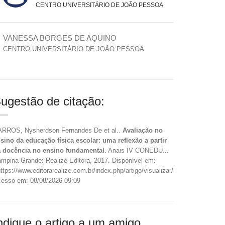
CENTRO UNIVERSITÁRIO DE JOÃO PESSOA
VANESSA BORGES DE AQUINO
CENTRO UNIVERSITÁRIO DE JOÃO PESSOA
ugestão de citação:
RROS, Nysherdson Fernandes De et al..
Avaliação no
sino da educação física escolar: uma reflexão a partir
 docência no ensino fundamental
. Anais IV CONEDU...
mpina Grande: Realize Editora, 2017. Disponível em:
ttps://www.editorarealize.com.br/index.php/artigo/visualizar/36071>.
esso em: 08/08/2026 09:09
ndique o artigo a um amigo