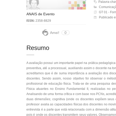
Palavra-ch
Comunicaçã
GT 01 - For
ANAIS de Evento
Publicado 
ISSN:
2358-8829
Amei!
0
Resumo
A avaliação possui um importante papel na prática pedagógica
preventiva, até a processual, auxiliando assim o docente na
acreditamos que é de suma importância a avaliação dos disce
discentes. Sendo assim, nosso objetivo foi observar o métod
profissional de educação física. Trata-se de uma pesquisa des
Física atuantes no Ensino Fundamental II, realizadas no 
Analisando de uma forma crítica e com base nos PCNs, acredi
duas dimensões; cognitiva (onde os discentes expõem seus 
professor avalia as capacidades físicas dos discentes no mov
entrevista é a parte que está relacionada com a dimensão ati
pois é onde os discentes transmitem seus valores. Observamo