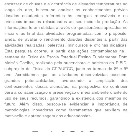
escassez de chuvas e a ocorrência de elevadas temperaturas ao
longo do ano, buscou-se analisar os conhecimentos prévios
das/dos estudantes referentes às energias renováveis e os
principais impactos relacionados ao seu meio de produção. As
informações foram obtidas através de questionários aplicados no
início e ao final das atividades programadas, com o propósito,
ainda, de avaliar o rendimento dos/das discentes a partir das
atividades realizadas: palestras, minicursos e oficinas didáticas.
Esta pesquisa ocorreu a partir das ações contempladas na I
semana da Física da Escola Estadual Ensino Fundamental Dom
Moisés Coelho, realizada pela supervisora e bolsistas do PIBID,
subprojeto de Física do CFP/UFCG, junto as turmas do 8º e 9º
ano. Acreditamos que as atividades desenvolvidas possuem
grandes potencialidades, favorecendo a ampliação dos
conhecimentos dos/as alunos/as, na perspectiva de contribuir
para a conscientização e preservação o meio ambiente diante do
uso de seus recursos, garantindo a existência dos mesmos no
futuro. Além disso, buscou-se evidenciar a importância de
metodologias inovadoras como ferramentas que auxiliem na
motivação e aprendizagem dos educandos/as.