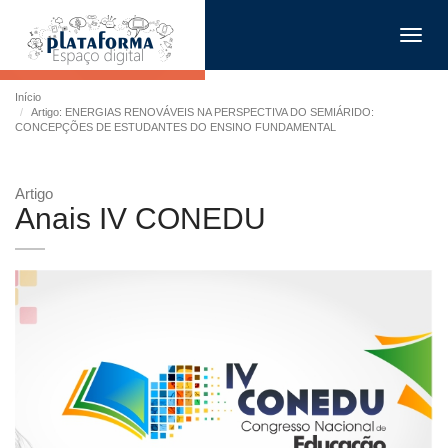
Toggl
navig
Início
Artigo: ENERGIAS RENOVÁVEIS NA PERSPECTIVA DO SEMIÁRIDO:
CONCEPÇÕES DE ESTUDANTES DO ENSINO FUNDAMENTAL
Artigo
Anais IV CONEDU