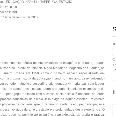
aves: EDUCAÇÃO INFANTIL, ITAPERUNA, ESTÁGIO
o Oral (CO)
ação Infantil
em 19 de dezembro de 2017
S
JU
in
m
Ca
e relato de experiência desenvolvidas como estagiário pelo autor, durante
<h
ealizada no Jardim de Infância Maria Madalena Magacho dos Santos, na
Ac
e Janeiro. Criada em 1959, como o primeiro espaço especializado em
e com a própria história da Educação Infantil no município, desenvolvendo-
 em período matutino e vespertino, atendendo a 444 crianças, com idades
esquisa de campo neste espaço permite o conhecimento do microcosmo da
I
na. A pedagogia aplicada com sucesso nesta escola é baseada na teoria
 práticas educativas da escola. Isso exige da equipe escolar: um esforço
m processo de continua aprendizagem por parte da equipe; participação e
s desenvolvidos durante o estágio e a profundidade desta experiência. O
rmação docente, permite ao estagiário a aproximação de teoria e prática;