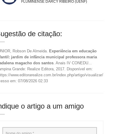
FLUMINENSE DARCY RIBEIRO (UENF)
ugestão de citação:
NIOR, Robson De Almeida.
Experiência em educação
fantil: jardim de infância municipal professora maria
adalena magacho dos santos
. Anais IV CONEDU...
mpina Grande: Realize Editora, 2017. Disponível em:
ttps://www.editorarealize.com.br/index.php/artigo/visualizar/36923>.
esso em: 07/08/2026 02:33
ndique o artigo a um amigo