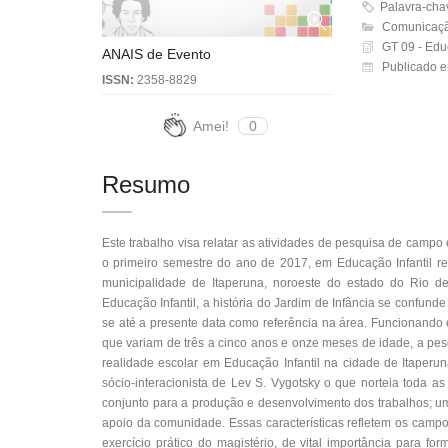
Palavra-ch
Comunicaçã
GT 09 - Educ
ANAIS de Evento
Publicado 
ISSN:
2358-8829
Amei!
0
Resumo
Este trabalho visa relatar as atividades de pesquisa de campo 
o primeiro semestre do ano de 2017, em Educação Infantil r
municipalidade de Itaperuna, noroeste do estado do Rio d
Educação Infantil, a história do Jardim de Infância se confund
se até a presente data como referência na área. Funcionando
que variam de três a cinco anos e onze meses de idade, a p
realidade escolar em Educação Infantil na cidade de Itaperu
sócio-interacionista de Lev S. Vygotsky o que norteia toda as
conjunto para a produção e desenvolvimento dos trabalhos; u
apoio da comunidade. Essas características refletem os campo
exercício prático do magistério, de vital importância para fo