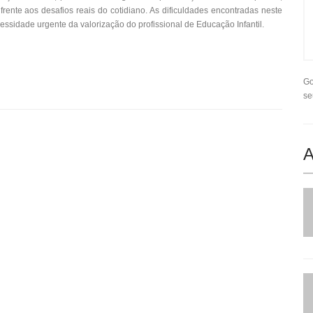
rente aos desafios reais do cotidiano. As dificuldades encontradas neste
essidade urgente da valorização do profissional de Educação Infantil.
Go
se
A