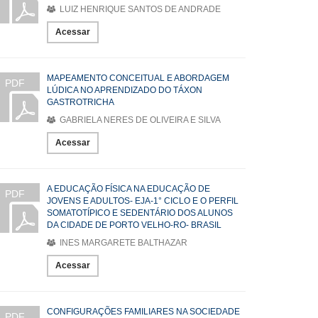
LUIZ HENRIQUE SANTOS DE ANDRADE
Acessar
MAPEAMENTO CONCEITUAL E ABORDAGEM
PDF
LÚDICA NO APRENDIZADO DO TÁXON
GASTROTRICHA
GABRIELA NERES DE OLIVEIRA E SILVA
Acessar
A EDUCAÇÃO FÍSICA NA EDUCAÇÃO DE
PDF
JOVENS E ADULTOS- EJA-1° CICLO E O PERFIL
SOMATOTÍPICO E SEDENTÁRIO DOS ALUNOS
DA CIDADE DE PORTO VELHO-RO- BRASIL
INES MARGARETE BALTHAZAR
Acessar
CONFIGURAÇÕES FAMILIARES NA SOCIEDADE
PDF