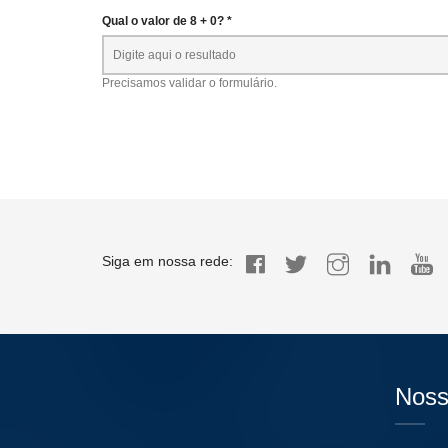
Qual o valor de 8 + 0? *
Precisamos validar o formulário.
Siga em nossa rede:
Noss