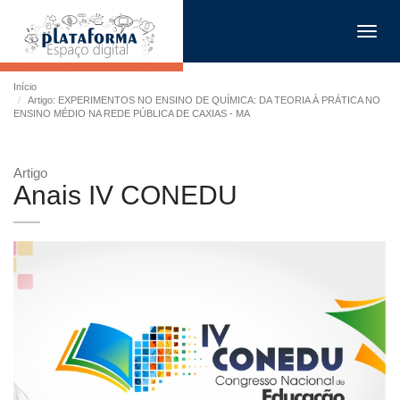
Toggl
navig
Início
Artigo: EXPERIMENTOS NO ENSINO DE QUÍMICA: DA TEORIA À PRÁTICA NO
ENSINO MÉDIO NA REDE PÚBLICA DE CAXIAS - MA
Artigo
Anais IV CONEDU