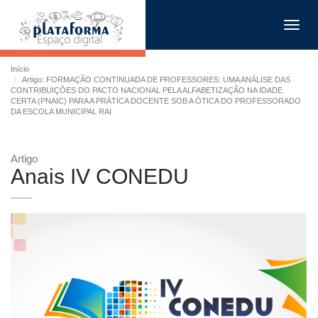
Toggl
navig
Início
Artigo: FORMAÇÃO CONTINUADA DE PROFESSORES: UMA ANÁLISE DAS
CONTRIBUIÇÕES DO PACTO NACIONAL PELA ALFABETIZAÇÃO NA IDADE
CERTA (PNAIC) PARA A PRÁTICA DOCENTE SOB A ÓTICA DO PROFESSORADO
DA ESCOLA MUNICIPAL RAI
Artigo
Anais IV CONEDU