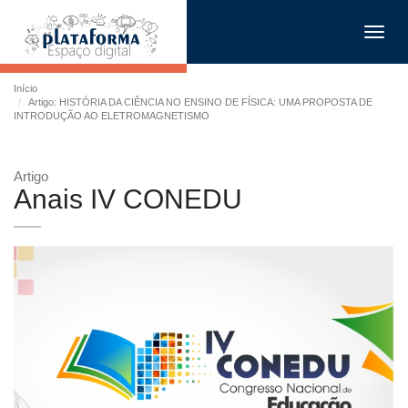
Toggl
navig
Início
Artigo: HISTÓRIA DA CIÊNCIA NO ENSINO DE FÍSICA: UMA PROPOSTA DE
INTRODUÇÃO AO ELETROMAGNETISMO
Artigo
Anais IV CONEDU