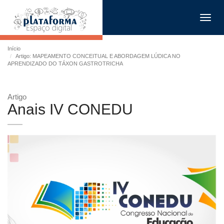
Toggl
navig
Início
Artigo: MAPEAMENTO CONCEITUAL E ABORDAGEM LÚDICA NO
APRENDIZADO DO TÁXON GASTROTRICHA
Artigo
Anais IV CONEDU