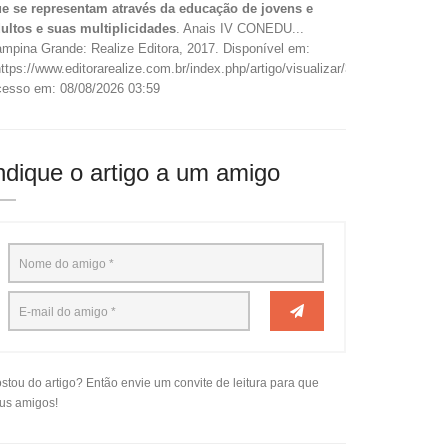
e se representam através da educação de jovens e
ultos e suas multiplicidades
. Anais IV CONEDU...
mpina Grande: Realize Editora, 2017. Disponível em:
ttps://www.editorarealize.com.br/index.php/artigo/visualizar/37490>.
esso em: 08/08/2026 03:59
ndique o artigo a um amigo
stou do artigo? Então envie um convite de leitura para que
us amigos!