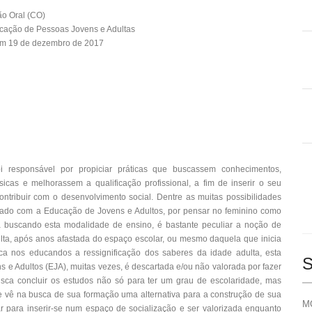
o Oral (CO)
cação de Pessoas Jovens e Adultas
em 19 de dezembro de 2017
 responsável por propiciar práticas que buscassem conhecimentos,
cas e melhorassem a qualificação profissional, a fim de inserir o seu
ontribuir com o desenvolvimento social. Dentre as muitas possibilidades
igado com a Educação de Jovens e Adultos, por pensar no feminino como
tá buscando esta modalidade de ensino, é bastante peculiar a noção de
ta, após anos afastada do espaço escolar, ou mesmo daquela que inicia
oca nos educandos a ressignificação dos saberes da idade adulta, esta
S
 e Adultos (EJA), muitas vezes, é descartada e/ou não valorada por fazer
usca concluir os estudos não só para ter um grau de escolaridade, mas
vê na busca de sua formação uma alternativa para a construção de sua
MO
r para inserir-se num espaço de socialização e ser valorizada enquanto