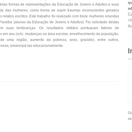
qu
 várias formas de representações da Educação de Jovens e Adultos e suas
ad
ida das mulheres, como forma de suprir traumas inconscientes gerados
Ca
relatos escritos. Este trabalho foi realizado com treze mulheres oriundas
<h
raíba (alunas da Educação de Jovens e Adultos). Foi solicitado destas
Ac
em suas lembranças. Os resultados obtidos pontuaram fatores de
s em seu ciclo: mudanças na área escolar, envelhecimento da população,
 de uma região, aumento da pobreza, sexo, gravidez, entre outros,
horas, emancipá-las educacionalmente.
I
Go
se