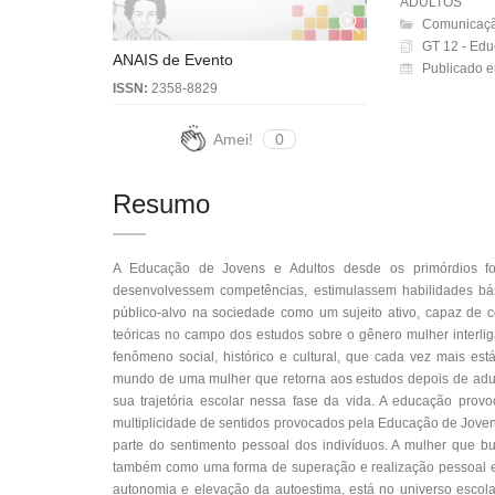
ADULTOS
Comunicaçã
GT 12 - Edu
ANAIS de Evento
Publicado 
ISSN:
2358-8829
Amei!
0
Resumo
A Educação de Jovens e Adultos desde os primórdios foi
desenvolvessem competências, estimulassem habilidades bási
público-alvo na sociedade como um sujeito ativo, capaz de c
teóricas no campo dos estudos sobre o gênero mulher interl
fenômeno social, histórico e cultural, que cada vez mais es
mundo de uma mulher que retorna aos estudos depois de adul
sua trajetória escolar nessa fase da vida. A educação prov
multiplicidade de sentidos provocados pela Educação de Jovens
parte do sentimento pessoal dos indivíduos. A mulher que b
também como uma forma de superação e realização pessoal e 
autonomia e elevação da autoestima, está no universo escola