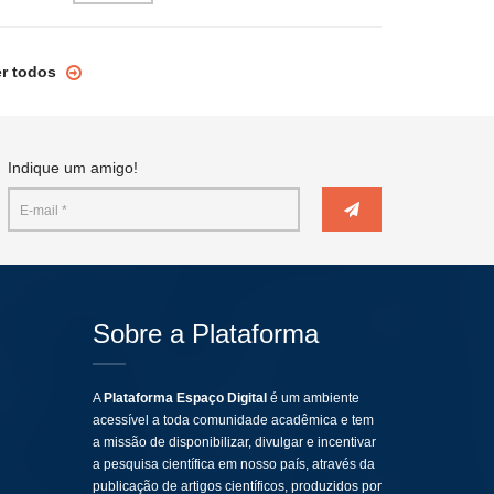
er todos
Indique um amigo!
Sobre a Plataforma
A
Plataforma Espaço Digital
é um ambiente
acessível a toda comunidade acadêmica e tem
a missão de disponibilizar, divulgar e incentivar
a pesquisa científica em nosso país, através da
publicação de artigos científicos, produzidos por