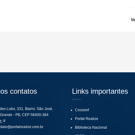
V
os contatos
Links importantes
ides Lobo, 331, Bairro: São José,
Crossref
Grande - PB, CEP 58400-384
Portal Realize
e:
#
ntato@portalrealize.com.br
Biblioteca Nacional