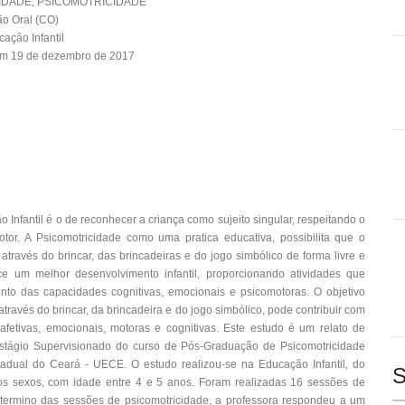
IDADE, PSICOMOTRICIDADE
o Oral (CO)
ação Infantil
em 19 de dezembro de 2017
Infantil é o de reconhecer a criança como sujeito singular, respeitando o
tor. A Psicomotricidade como uma pratica educativa, possibilita que o
través do brincar, das brincadeiras e do jogo simbólico de forma livre e
ece um melhor desenvolvimento infantil, proporcionando atividades que
mento das capacidades cognitivas, emocionais e psicomotoras. O objetivo
través do brincar, da brincadeira e do jogo simbólico, pode contribuir com
fetivas, emocionais, motoras e cognitivas. Este estudo é um relato de
stágio Supervisionado do curso de Pós-Graduação de Psicomotricidade
tadual do Ceará - UECE. O estudo realizou-se na Educação Infantil, do
S
os sexos, com idade entre 4 e 5 anos. Foram realizadas 16 sessões de
 termino das sessões de psicomotricidade, a professora respondeu a um