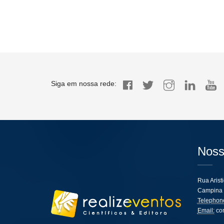
Siga em nossa rede:
Noss
Rua Arist
Campina 
Telephon
Email:
co