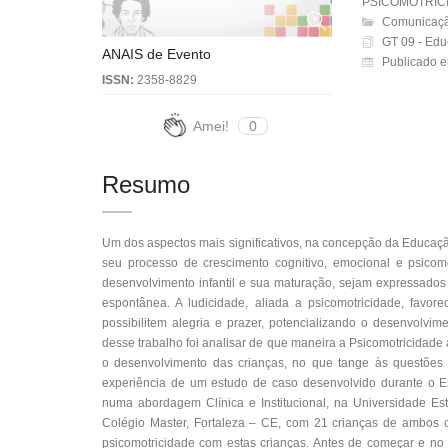
PSICOMOTRIC
Comunicaçã
GT 09 - Educ
ANAIS de Evento
Publicado 
ISSN:
2358-8829
Amei!
0
Resumo
Um dos aspectos mais significativos, na concepção da Educação 
seu processo de crescimento cognitivo, emocional e psicomo
desenvolvimento infantil e sua maturação, sejam expressados a
espontânea. A ludicidade, aliada a psicomotricidade, favor
possibilitem alegria e prazer, potencializando o desenvolvi
desse trabalho foi analisar de que maneira a Psicomotricidade a
o desenvolvimento das crianças, no que tange às questões a
experiência de um estudo de caso desenvolvido durante o E
numa abordagem Clínica e Institucional, na Universidade Es
Colégio Master, Fortaleza – CE, com 21 crianças de ambos 
psicomotricidade com estas crianças. Antes de começar e no