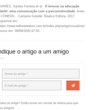
VARES, Sandra Ferreira et al..
O brincar na educação
fantil: uma comunicação com a psicomotricidade
. Anais
 CONEDU... Campina Grande: Realize Editora, 2017.
sponível em:
ttps://www.editorarealize.com.br/index.php/artigo/visualizar/37570>.
esso em: 09/08/2026 07:03
ndique o artigo a um amigo
stou do artigo? Então envie um convite de leitura para que
us amigos!