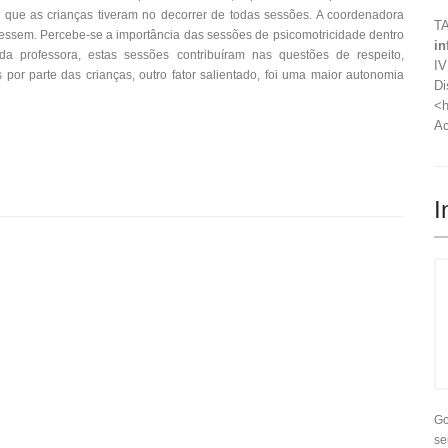
 que as crianças tiveram no decorrer de todas sessões. A coordenadora
TA
essem. Percebe-se a importância das sessões de psicomotricidade dentro
in
a professora, estas sessões contribuíram nas questões de respeito,
IV
por parte das crianças, outro fator salientado, foi uma maior autonomia
Di
<h
Ac
I
Go
se